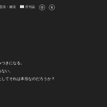
新のグルメ、洗練されたライフスタイル情報
恋活・婚活
月刊誌
みつきになる。
れない。
たしてそれは本当なのだろうか？