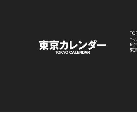
TO
ヘ
広
東