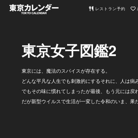
東京カレンダー | 最
レストラン予約
東京女子図鑑2
東京には、魔法のスパイスが存在する。
どんな平凡な人生でも刺激的にするそれに、人は病
でもその味に慣れてしまったが最後、もう元には戻
だが新型ウイルスで生活が一変した令和のいま、果