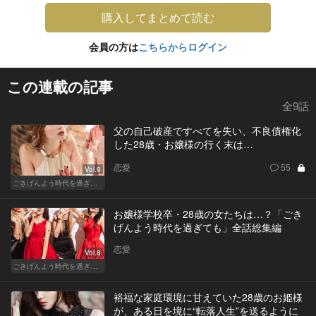
購入してまとめて読む
会員の方は
こちらからログイン
この連載の記事
全9話
父の自己破産ですべてを失い、不良債権化
した28歳・お嬢様の行く末は…
恋愛
55
Vol.9
ごきげんよう時代を過ぎても
お嬢様学校卒・28歳の女たちは…？「ごき
げんよう時代を過ぎても」全話総集編
恋愛
Vol.8
ごきげんよう時代を過ぎても
裕福な家庭環境に甘えていた28歳のお姫様
が、ある日を境に“転落人生”を送るように