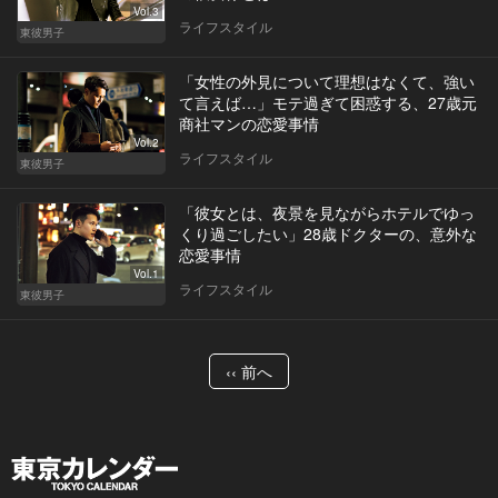
Vol.3
ライフスタイル
東彼男子
「女性の外見について理想はなくて、強い
て言えば…」モテ過ぎて困惑する、27歳元
商社マンの恋愛事情
Vol.2
ライフスタイル
東彼男子
「彼女とは、夜景を見ながらホテルでゆっ
くり過ごしたい」28歳ドクターの、意外な
恋愛事情
Vol.1
ライフスタイル
東彼男子
‹‹ 前へ