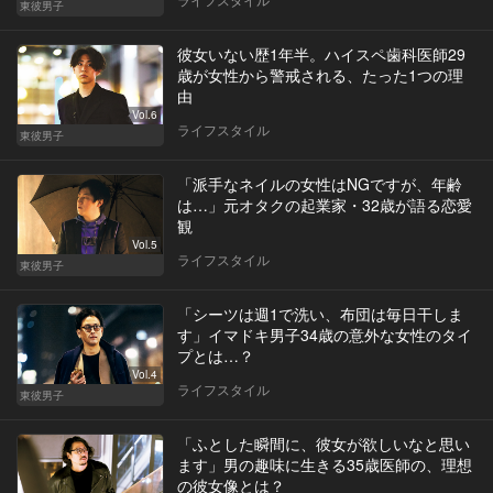
東彼男子
彼女いない歴1年半。ハイスペ歯科医師29
歳が女性から警戒される、たった1つの理
由
Vol.6
ライフスタイル
東彼男子
「派手なネイルの女性はNGですが、年齢
は…」元オタクの起業家・32歳が語る恋愛
観
Vol.5
ライフスタイル
東彼男子
「シーツは週1で洗い、布団は毎日干しま
す」イマドキ男子34歳の意外な女性のタイ
プとは…？
Vol.4
ライフスタイル
東彼男子
「ふとした瞬間に、彼女が欲しいなと思い
ます」男の趣味に生きる35歳医師の、理想
の彼女像とは？