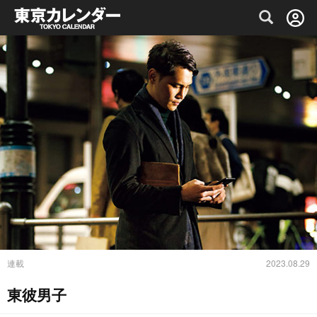
グルメ情報・プレミアムレストラン予約サイト
連載
2023.08.29
東彼男子