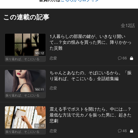
この連載の記事
全12話
1人暮らしの部屋の鍵が、いきなり開い
て…？女の恨みを買った男に、降りかかっ
た災難
Vol.12
恋愛
66
振り返れば、そこにいる
ちゃんとあなたの、そばにいるから。「振
り返れば、そこにいる」全話総集編
恋愛
Vol.11
振り返れば、そこにいる
震える手でポストを開けたら、中には…？
最低な方法で元カノを振った男に、起きた
悲劇
Vol.10
恋愛
46
振り返れば、そこにいる