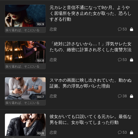
元カレと音信不通になって9か月。ようや
く居場所を突き止めた女が取った、恐ろし
すぎる行動
Vol.9
恋愛
53
振り返れば、そこにいる
「絶対に許さないから…！」浮気サレた女
たちの、緻密に計算され尽くした復讐方法
恋愛
53
Vol.8
振り返れば、そこにいる
スマホの画面に映し出されていた、動かぬ
証拠。男の浮気が即バレた理由
恋愛
38
Vol.7
振り返れば、そこにいる
彼女がいても口説いてくる元カレ。最低な
男を前に、女が取ってしまった行動
恋愛
53
Vol.6