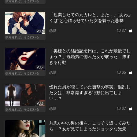
振り返れば、そこにいる
「起業したての元カレと、また…」“あわよ
くば”と心躍らせていた女を襲った悲劇
恋愛
37
Vol.5
振り返れば、そこにいる
「奥様との結婚記念日は、これが最後でし
ょう？」既婚男に惚れた女が取った、怖す
ぎる行動
Vol.4
恋愛
65
振り返れば、そこにいる
惚れた男が隠していた衝撃の事実。混乱し
た女は、非常識すぎる行動に出てしま
い…？
Vol.3
恋愛
67
振り返れば、そこにいる
片思い中の男の後を、こっそり追ってみた
ら…？女が見てしまったショックな光景