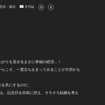
新のグルメ、洗練されたライフスタイル情報
恋活・婚活
月刊誌
上がりを見せるまさに幸福の絶頂…！
からこそ、一度立ち止まってみることが大切かも
生を共にするのだ。
麻も、記念日を目前に控え、そろそろ結婚を考え