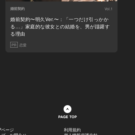
婚前契約
Vol.1
婚前契約〜明久Ver.〜：「一つだけ引っかか
る…」家庭的な彼女との結婚を、男が躊躇す
る理由
PR
恋愛
ページトップへ
Pページ
利用規約