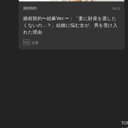
婚前契約
Vol.2
婚前契約〜絵麻Ver.〜：「妻に財産を渡した
くないの…？」結婚に悩む女が、男を受け入
れた理由
PR
恋愛
TO