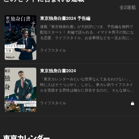
全2連載
東京独身白書2024 予告編
連載『東京独身白書』が大好評につき、予告編を無料で
配信スタート！ 本編で語られる、イマドキ男子の気にな
る恋愛、ライフスタイル、お金事情などを一足お先に、
一部公開します。 明日の本編をお楽しみに！
ライフスタイル
東京独身白書2024
「東京カレンダーみたいな世界なんてあるわけない」。
時に人はそうつぶやく。しかし、東カレ的ライフスタイ
ルを実践する男性は確かに存在するのだ。 そんな彼らに
注目し、始まった連載が「東彼の東京謳歌」。 そこに登
場するのは、ハイスペッ...
ライフスタイル