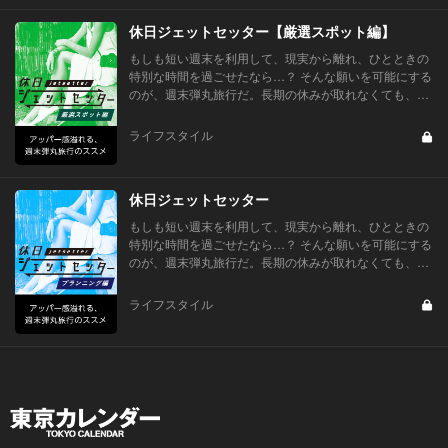
休日ジェットセッター【厳選スポット編】
もしも短い週末を利用して、現実から離れ、ひとときの
特別な時間を過ごせたなら…？ そんな願いを可能にする
のが、週末弾丸旅行だ。長期の休みが取れなくても、土
日あるいは連休を使って、あるいはさらにそこに有給を
合わせ、2〜4日間の短い旅行を...
ライフスタイル
休日ジェットセッター
もしも短い週末を利用して、現実から離れ、ひとときの
特別な時間を過ごせたなら…？ そんな願いを可能にする
のが、週末弾丸旅行だ。長期の休みが取れなくても、土
日あるいは連休を使って、あるいはさらにそこに有給を
合わせ、2〜4日間の短い旅行を...
ライフスタイル