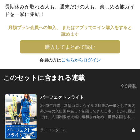
長期休みが取れる人も、週末だけの人も、楽しめる旅ガイ
ドを一挙に集結！
月額プラン会員への加入、 またはアプリでコイン購入をすると
読めます
購入してまとめて読む
会員の方は
こちらからログイン
このセットに含まれる連載
全3連載
パーフェクトフライト
2020年以降、新型コロナウイルス対策の一環として国内
外からの入出国を厳しく制限してきた日本。 しかし最近
では、入国制限が大幅に緩和され始め、世界各国も水際
措置の緩和や撤廃に向けて舵を切っている。 ようやく海
外旅行再開の目途が立つ...
ライフスタイル