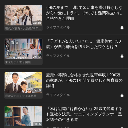
小6の夏まで、週5で習い事を掛け持ちしな
がら中受にトライ。それでも難関私立中に
合格できた理由
Vol.43
ライフスタイル
現代の“教育・お受験”リアルドキュメント
「子どもが2人いたけど…」銀座美女（30
歳）が自ら離婚を切り出したワケとは？
ライフスタイル
Vol.13
東京リアル女子図鑑
慶應中等部に合格させた世帯年収1,200万
の家庭が、小6の1年間で費やした教育費の
詳細
Vol.5
ライフスタイル
我が家のエンジェル係数
「私は組織には向かない」29歳で昇進する
も退社を決意。ウエディングプランナー黒
沢祐子の生きる道
Vol.5