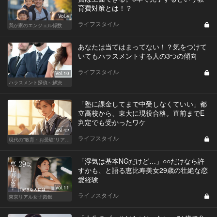
育費対策とは！？
Vol.4
ライフスタイル
我が家のエンジェル係数
あなたは当てはまってない！？気をつけて
いてもハラスメントする人の3つの傾向
ライフスタイル
Vol.10
ハラスメント探偵～解決編～
「塾に課金してまで中受しなくていい」都
立高校から、東大に現役合格。直前までE
判定でも受かったワケ
Vol.42
ライフスタイル
現代の“教育・お受験”リアルドキュメント
「浮気は基本NGだけど…」○○だけなら許
すかも、と語る恵比寿美女29歳の壮絶な恋
愛経験
Vol.11
ライフスタイル
東京リアル女子図鑑