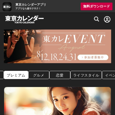
東京カレンダーアプリ
無料ダウンロード
アプリなら超サクサク！
グルメ情報・プレミアムレストラン予約サイト
プレミアム
グルメ
恋愛
ライフスタイル
イベ