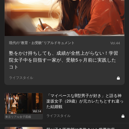
現代の“教育・お受験”リアルドキュメント
Vol.44
塾をかけ持ちしても、成績が全然上がらない！学習
院女子中を目指す一家が、受験5ヶ月前に実践した
コト
ライフスタイル
「マイペースなB型男子が好き」と語る神
楽坂女子（29歳）が元カレたちとすれ違っ
た結婚観
Vol.14
ライフスタイル
東京リアル女子図鑑