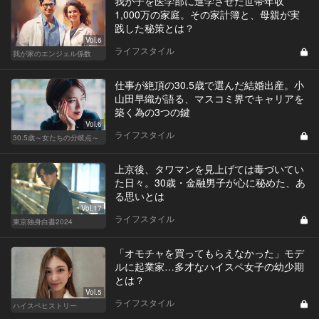
我が子を医学部に進学させた世帯年収
1,000万の家庭。その家計簿と、母親が実
践した秘策とは？
Vol.6
ライフスタイル
我が家のエンジェル係数
仕事が絶頂の30.5歳で選んだ結婚出産。小
山田早織が語る、マスコミ界でキャリアを
築く為の3つの鍵
Vol.6
ライフスタイル
30.5歳～女たちの分岐点～
上京後、タワマンを見上げては毒づいてい
た日々。30歳・金融男子が心に秘めた、あ
る思いとは
Vol.17
ライフスタイル
東京独身白書2024
「オモチャを買ってもらえなかった」モデ
ルに起業家…多才なハイスペ女子の幼少期
とは？
Vol.5
ライフスタイル
ハイスペヒストリー