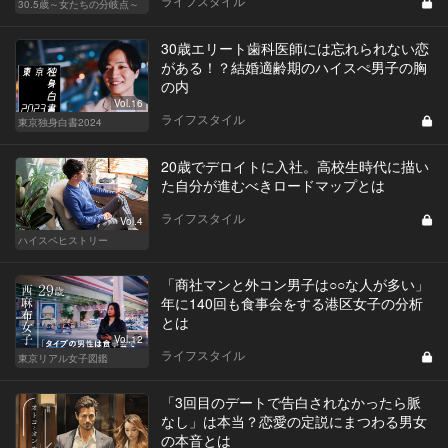
ライフスタイル
30.5歳～女たちの分岐点～
30歳エリート歯科医師には忘れられない恋
がある！？結婚適齢期のハイスぺ男子の胸
の内
Vol.16
ライフスタイル
東京独身白書2024
20歳でデロイトに入社。高校生時代に描い
た自分が進むべきロードマップとは
ライフスタイル
Vol.4
ハイスペヒストリー
「商社マンと外コン男子は○○な人が多い」
年に140回も食事会をする港区女子の分析
とは
Vol.12
ライフスタイル
東京リアル女子図鑑
「3回目のデートで告白されなかったら脈
なし」は本当？恋愛の定説にまつわる男女
の本音とは