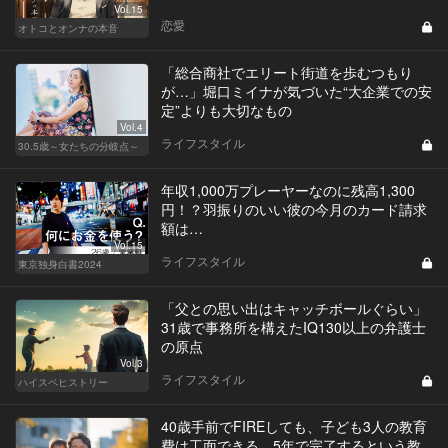
Vol.15
恋愛
オトコとオンナの本音
「総合商社でエリート街道を歩むつもり
が…」堀口ミイナが気づいた“大企業での安
定”よりも大切なもの
Vol.4
ライフスタイル
30.5歳～女たちの分岐点～
年収1,000万プレーヤーなのに残高1,300
円！？羽振りのいい彼の今月のカード請求
額は…
Vol.15
ライフスタイル
東京独身白書2024
「父との思い出はキャッチボールぐらい」
31歳で事務所を構えたIQ130以上の弁護士
の原点
Vol.3
ライフスタイル
ハイスペヒストリー
40歳手前でFIREしても、子ども3人の教育
費は工面できる。5年で完了するという教