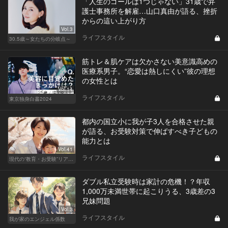
「人生のゴールは1つじゃない」31歳で弁
護士事務所を解雇…山口真由が語る、挫折
からの這い上がり方
Vol.3
ライフスタイル
30.5歳～女たちの分岐点～
筋トレ＆肌ケアは欠かさない美意識高めの
医療系男子。“恋愛は熱しにくい”彼の理想
の女性とは
Vol.14
ライフスタイル
東京独身白書2024
都内の国立小に我が子3人を合格させた親
が語る、お受験対策で伸ばすべき子どもの
能力とは
Vol.41
ライフスタイル
現代の“教育・お受験”リアルドキュメント
ダブル私立受験時は家計の危機！？年収
1,000万未満世帯に起こりうる、3歳差の3
兄妹問題
Vol.3
ライフスタイル
我が家のエンジェル係数