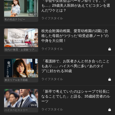
「学会や女医会はバーキン祭りです。で
も…」29歳美人医師があえてピコタンを選
んだワケとは？
Vol.17
ライフスタイル
私の名品テラピー
枝光会附属幼稚園、愛育幼稚園の2園に合
格した母親がつづった“幼受必勝ノート”の
中身を大公開！
Vol.46
ライフスタイル
現代の“教育・お受験”リアルドキュメント
「看護師で、お医者さんと付き合ったこと
もあり…」ハイスペ男に多い“あのタイ
プ”に好かれる30歳
Vol.17
ライフスタイル
東京リアル女子図鑑
「新卒で考えていたのはシャープで社長に
なることでした」と語る、35歳経営者のル
ーツ
Vol.8
ライフスタイル
ハイスペヒストリー