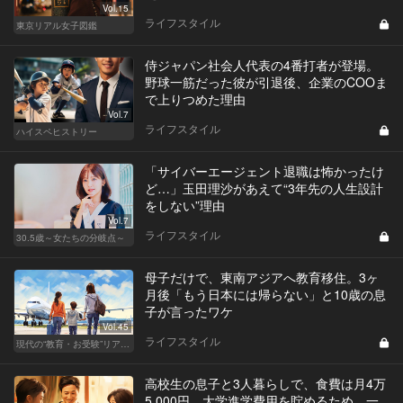
Vol.15
ライフスタイル
東京リアル女子図鑑
侍ジャパン社会人代表の4番打者が登場。
野球一筋だった彼が引退後、企業のCOOま
で上りつめた理由
Vol.7
ライフスタイル
ハイスペヒストリー
「サイバーエージェント退職は怖かったけ
ど…」玉田理沙があえて“3年先の人生設計
をしない”理由
Vol.7
ライフスタイル
30.5歳～女たちの分岐点～
母子だけで、東南アジアへ教育移住。3ヶ
月後「もう日本には帰らない」と10歳の息
子が言ったワケ
Vol.45
ライフスタイル
現代の“教育・お受験”リアルドキュメント
高校生の息子と3人暮らしで、食費は月4万
5,000円。大学進学費用を貯めるため、一