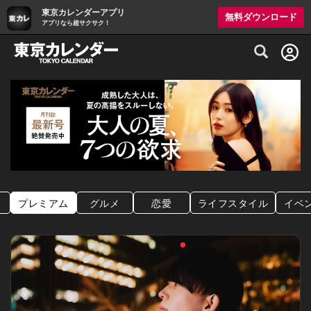
東京カレンダーアプリ
無料ダウンロード
アプリなら超サクサク！
グルメ情報・プレミアムレストラン予約サイト
プレミアム
グルメ
恋愛
ライフスタイル
イベ