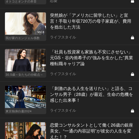
恋愛
オトコとオンナの本音
突然娘が「アメリカに留学したい」と宣
言！手取り年収720万の母子家庭が、費用
を捻出した方法
Vol.8
ライフスタイル
我が家のエンジェル係数
「社員も投資家も家族も不安にさせない」
元GS・谷内侑希子の“強みを生かした”異業
種転職キャリア論
Vol.8
ライフスタイル
30.5歳～女たちの分岐点～
「刺激のある人生を送りたい」と語る、コ
ンサル男子（28歳）が最近、生命の危機を
感じた出来事！
Vol.19
ライフスタイル
東京独身白書2024
恋愛コンサルタントとして働く26歳の銀座
美女。“一通の内容証明”が彼女の人生を変
えた！？