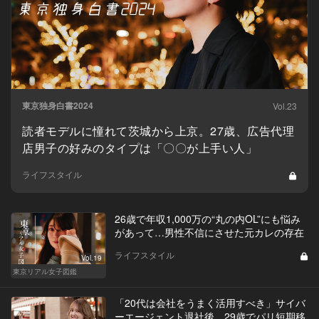
東京独身白書2024
Vol.23
読者モデルに憧れて茨城から上京。27歳、広告代理
店男子の好みのタイプは「〇〇が上手い人」
ライフスタイル
26歳で年収1,000万の“丸の内OL”にも悩み
があって…男性不信にさせた元カレの存在
ライフスタイル
Vol.19
東京リアル女子図鑑
「20代は会社をうまく活用すべき」サイバ
ーエージェント退社後、29歳でパリ短期移