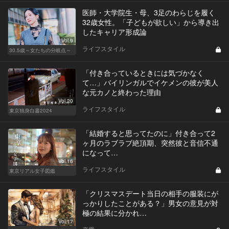
医師・大学院生・母、3足のわらじを履く
32歳女性。「子どもが欲しい」から導き出
したキャリア形成論
Vol.9
ライフスタイル
30.5歳～女たちの分岐点～
「付き合っているときには気づかなく
て…」バイリンガルでイケメンの彼が美人
な元カノと終わった理由
Vol.20
ライフスタイル
東京独身白書2024
「結婚すると思ってたのに」付き合って2
ヶ月のラブラブ絶頂期、突然彼と音信不通
になって…
Vol.16
ライフスタイル
東京リアル女子図鑑
「クリスマスデート当日の相手の服装にが
っかりしたことがある？」男女の意見が対
極の結果に分かれ…
Vol.17