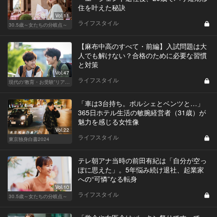
住を叶えた秘訣
Vol.11
ライフスタイル
30.5歳～女たちの分岐点～
【麻布中高のすべて・前編】入試問題は大
人でも解けない？合格のために必要な習慣
と対策
Vol.47
ライフスタイル
現代の“教育・お受験”リアルドキュメント
「車は3台持ち。ポルシェとベンツと…」
365日ホテル生活の敏腕経営者（31歳）が
魅力を感じる女性像
Vol.22
ライフスタイル
東京独身白書2024
テレ朝アナ当時の前田有紀は「自分が空っ
ぽに思えた」。5年悩み続け退社、起業家
への“可憐”なる転身
Vol.10
ライフスタイル
30.5歳～女たちの分岐点～