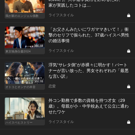
家が実践したコトは…
Vol.7
ライフスタイル
我が家のエンジェル係数
「お父さんみたいにワガママきいて！」衝
撃のセリフで振られた、37歳ハイスペ男性
の婚活事情
Vol.18
ライフスタイル
東京独身白書2024
浮気“サレタ側”が赤裸々に明かす！パート
ナーが言い放った、男女それぞれの「最悪
な言い訳」
Vol.16
恋愛
オトコとオンナの本音
外コン勤務で多数の資格を持つ才女（29
歳）。母親が小・中学校あえて公立に通わ
せたワケ
Vol.6
ライフスタイル
ハイスペヒストリー