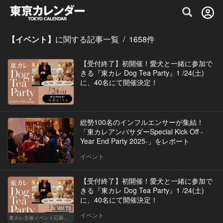
グルメ情報・プレミアムレストラン予約サイト
【イベント】
に関する記事一覧
/
1658
件
【受付終了】初開催！愛犬と一緒に参加で
きる『東カレ Dog Tea Party』1 /24(土)
に、40名にて開催決定！
総勢100名のインフルエンサーが集結！
「東カレアンバサダーSpecial Kick Off -
Year End Party 2025-」をレポート
イベント
【受付終了】初開催！愛犬と一緒に参加で
きる『東カレ Dog Tea Party』1 /24(土)
に、40名にて開催決定！
Vol.73
イベント
東カレ主催イベント応募詳細記事一覧