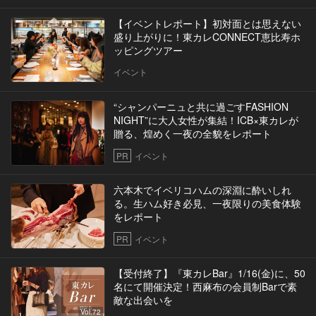
【イベントレポート】初対面とは思えない
盛り上がりに！東カレCONNECT恵比寿ホ
ッピングツアー
イベント
“シャンパーニュと共に過ごすFASHION
NIGHT”に大人女性が集結！ICB×東カレが
贈る、煌めく一夜の全貌をレポート
PR
イベント
六本木でイベリコハムの深淵に酔いしれ
る。生ハム好き必見、一夜限りの美食体験
をレポート
PR
イベント
【受付終了】『東カレBar』1/16(金)に、50
名にて開催決定！西麻布の会員制Barで素
敵な出会いを
Vol.72