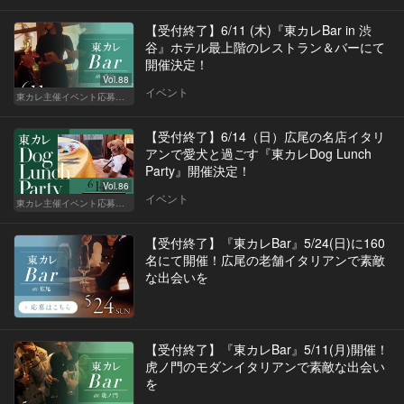
【受付終了】6/11 (木)『東カレBar in 渋
谷』ホテル最上階のレストラン＆バーにて
開催決定！
Vol.88
イベント
東カレ主催イベント応募詳細記事一覧
【受付終了】6/14（日）広尾の名店イタリ
アンで愛犬と過ごす『東カレDog Lunch
Party』開催決定！
Vol.86
イベント
東カレ主催イベント応募詳細記事一覧
【受付終了】『東カレBar』5/24(日)に160
名にて開催！広尾の老舗イタリアンで素敵
な出会いを
【受付終了】『東カレBar』5/11(月)開催！
虎ノ門のモダンイタリアンで素敵な出会い
を