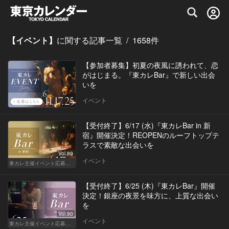
グルメ情報・プレミアムレストラン予約サイト
【イベント】
に関する記事一覧
/
1658
件
【参加者募集】初夏の夜風に誘われて、恋
がはじまる。『東カレBar』で新しい出会
いを
イベント
【受付終了】6/17 (水)『東カレBar in 新
宿』開催決定！REOPENのルーフトップテ
ラスで素敵な出会いを
Vol.89
イベント
東カレ主催イベント応募詳細記事一覧
【受付終了】6/25 (木)『東カレBar』開催
決定！銀座の夜景を味方に、上質な出会い
を
Vol.90
イベント
東カレ主催イベント応募詳細記事一覧