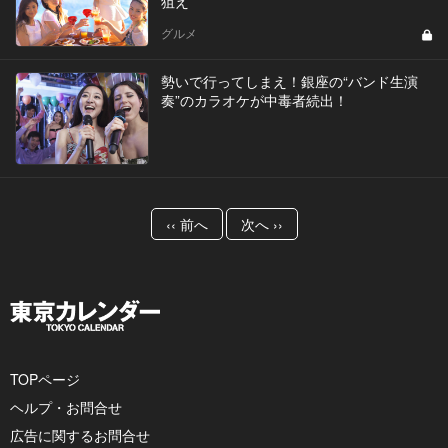
狙え
グルメ
勢いで行ってしまえ！銀座の“バンド生演
奏”のカラオケが中毒者続出！
‹‹ 前へ
次へ ››
TOPページ
ヘルプ・お問合せ
広告に関するお問合せ