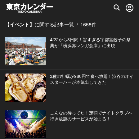
グルメ情報・プレミアムレストラン予約サイト
【イベント】
に関する記事一覧
/
1658
件
4/22から3日間！旨すぎる宇都宮餃子の祭
典が『横浜赤レンガ倉庫』に出現
3種の牡蠣が980円で食べ放題！渋谷のオイ
スターバーが本気出してきた
こんなの待ってた！定額でナイトクラブへ
行き放題のサービスが始まる！