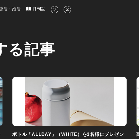
新のグルメ、洗練されたライフスタイル情報
恋活・婚活
月刊誌
する記事
婚
ボトル「ALLDAY」（WHITE）を3名様にプレゼン