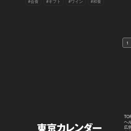
#会食
#ギフト
#ワイン
#和食
#港区
1
TO
ヘ
広