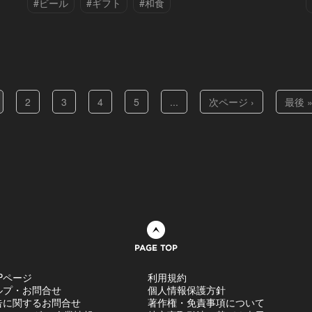
#ビール
#ギフト
#和食
2
3
4
5
...
次ページ ›
最後 
ページトップへ
Pページ
利用規約
ルプ・お問合せ
個人情報保護方針
告に関するお問合せ
著作権・免責事項について