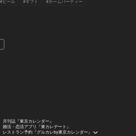
#ビール
#ギフト
#ホームパーティー
#家飲み
»
月刊誌『東京カレンダー』
婚活・恋活アプリ『東カレデート』
レストラン予約『グルカレby東京カレンダー』