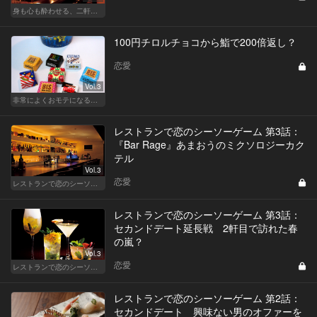
身も心も酔わせる、二軒目の切り札
100円チロルチョコから鮨で200倍返し？
恋愛
Vol.3
非常によくおモテになる殿方のホワイトデー
レストランで恋のシーソーゲーム 第3話：
『Bar Rage』あまおうのミクソロジーカク
テル
Vol.3
恋愛
レストランで恋のシーソーゲーム（MAN）
レストランで恋のシーソーゲーム 第3話：
セカンドデート延長戦 2軒目で訪れた春
の嵐？
Vol.3
恋愛
レストランで恋のシーソーゲーム（WOMAN）
レストランで恋のシーソーゲーム 第2話：
セカンドデート 興味ない男のオファーを