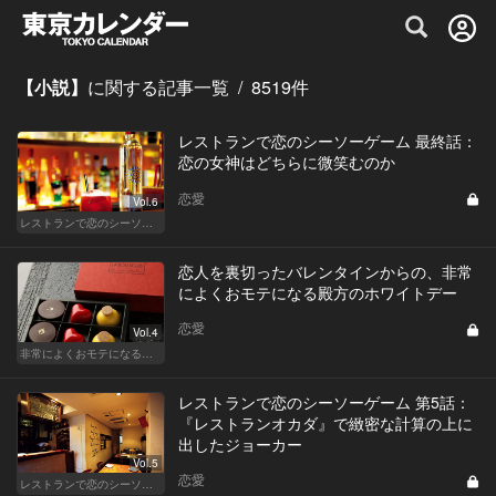
グルメ情報・プレミアムレストラン予約サイト
【小説】
に関する記事一覧
/
8519
件
レストランで恋のシーソーゲーム 最終話：
恋の女神はどちらに微笑むのか
恋愛
Vol.6
レストランで恋のシーソーゲーム（WOMAN）
恋人を裏切ったバレンタインからの、非常
によくおモテになる殿方のホワイトデー
恋愛
Vol.4
非常によくおモテになる殿方のホワイトデー
レストランで恋のシーソーゲーム 第5話：
『レストランオカダ』で緻密な計算の上に
出したジョーカー
Vol.5
恋愛
レストランで恋のシーソーゲーム（MAN）