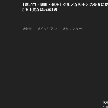
【虎ノ門・麹町・銀座】グルメな相手との会食に
える上質な隠れ家3選
#会食
#イタリアン
#カウンター
#ビール
#千代田区
#半蔵門
#和食
#港区
#焼き鳥
#隠れ家
TO
ヘ