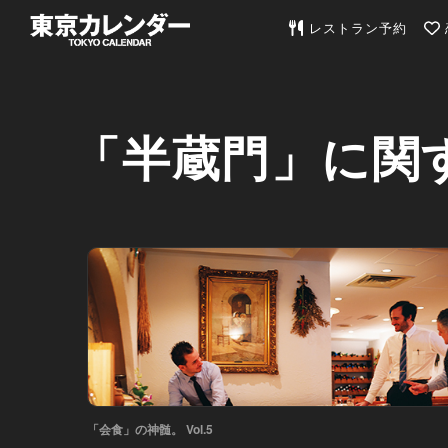
東京カレンダー | 最
レストラン予約
「半蔵門」に関
「会食」の神髄。 Vol.5