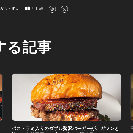
新のグルメ、洗練されたライフスタイル情報
恋活・婚活
月刊誌
する記事
港
パストラミ入りのダブル贅沢バーガーが、ガツンと