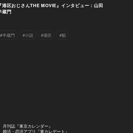
『港区おじさんTHE MOVIE』インタビュー：山田
半蔵門
#半蔵門
#小説
#港区
#鮨
月刊誌『東京カレンダー』
婚活・恋活アプリ『東カレデート』