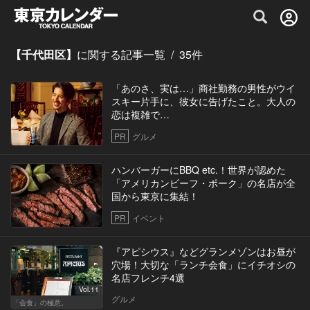
グルメ情報・プレミアムレストラン予約サイト
【千代田区】
に関する記事一覧
/
35
件
「あのさ、実は…」商社勤務の男性がウイ
スキー片手に、彼女に告げたこと。大人の
恋は複雑で…
PR
グルメ
ハンバーガーにBBQ etc.！世界が認めた
「アメリカンビーフ・ポーク」の名店が全
国から東京に集結！
PR
イベント
『アピシウス』などグランメゾンはお昼が
穴場！大切な「ランチ会食」にイチオシの
名店フレンチ4選
Vol.11
グルメ
「会食」の極意。