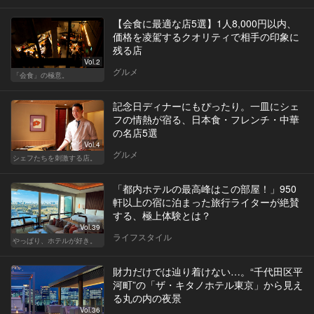
【会食に最適な店5選】1人8,000円以内、
価格を凌駕するクオリティで相手の印象に
残る店
Vol.2
グルメ
「会食」の極意。
記念日ディナーにもぴったり。一皿にシェ
フの情熱が宿る、日本食・フレンチ・中華
の名店5選
Vol.4
グルメ
シェフたちを刺激する店。
「都内ホテルの最高峰はこの部屋！」950
軒以上の宿に泊まった旅行ライターが絶賛
する、極上体験とは？
Vol.39
ライフスタイル
やっぱり、ホテルが好き。
財力だけでは辿り着けない…。“千代田区平
河町”の「ザ・キタノホテル東京」から見え
る丸の内の夜景
Vol.36