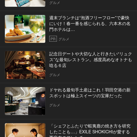
グルメ
週末ブランチは“泡酒フリーフロー”で豪快
にいけ！春一番を感じられる、六本木の名
門ホテルは…
PR
グルメ
記念日デートや大切な人と行きたい“リュク
ス”な最旬レストラン。感度高めなオトナも
唸る６店
グルメ
ドヤれる最旬手土産はこれ！羽田空港の新
スポットは極上スイーツの宝庫だった
グルメ
「シェフとふたりで蝦夷鹿の焼き方を研究
したことも…」EXILE SHOKICHIが愛する