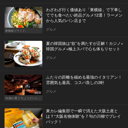
わざわざ行く価値あり「東横線」で下車し
てでも食べたい絶品グルメ12選！ラーメン
から人気のパン店まで
Vol.10
グルメ
東横線プライド。
夏の韓国旅は“欲”を満たすが正解！カジノ×
韓国グルメ×極上スパで心も体もリセット
グルメ
ふたりの距離を縮める最強のイタリアン！
雰囲気も最高、コスパ良しの3軒
グルメ
Vol.5
32歳が通う“ちょうどいい”価格の店
東カレ編集部で一瞬で消えた大阪土産と
は？“大阪名物体験”を７句の川柳でプレイ
バック！