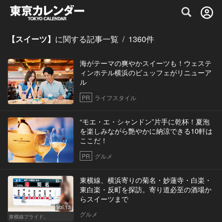
グルメ情報・プレミアムレストラン予約サイト
【スイーツ】
に関する記事一覧
/
1360
件
海がテーマの爽やかスイーツも！ウェステ
ィンホテル横浜のビュッフェがリニューア
ル
PR
ライフスタイル
“モエ・エ・シャンドン”片手に乾杯！夏泡
を楽しみながら艶やかに納涼できる10軒は
ここだ！
PR
グルメ
東横線、横浜寄りの菊名・妙蓮寺・白楽・
東白楽・反町を探訪。寄り道必至の酒場か
らスイーツまで
Vol.13
グルメ
東横線プライド。