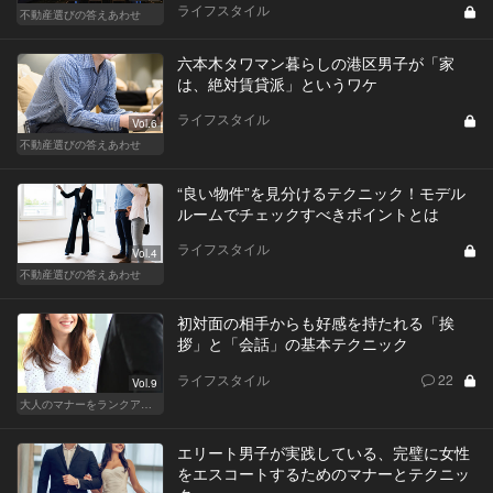
ライフスタイル
不動産選びの答えあわせ
六本木タワマン暮らしの港区男子が「家
は、絶対賃貸派」というワケ
ライフスタイル
Vol.6
不動産選びの答えあわせ
“良い物件”を見分けるテクニック！モデル
ルームでチェックすべきポイントとは
ライフスタイル
Vol.4
不動産選びの答えあわせ
初対面の相手からも好感を持たれる「挨
拶」と「会話」の基本テクニック
ライフスタイル
22
Vol.9
大人のマナーをランクアップせよ
エリート男子が実践している、完璧に女性
をエスコートするためのマナーとテクニッ