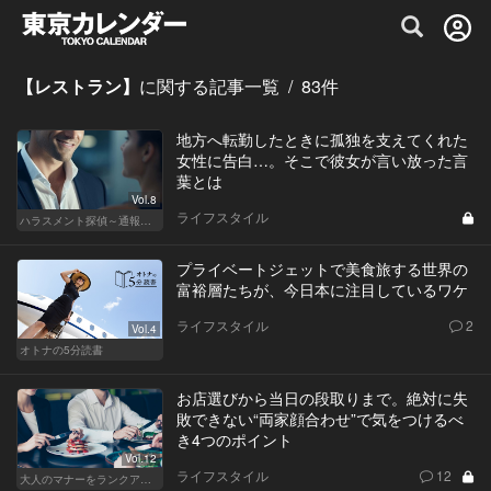
グルメ情報・プレミアムレストラン予約サイト
【レストラン】
に関する記事一覧
/
83
件
地方へ転勤したときに孤独を支えてくれた
女性に告白…。そこで彼女が言い放った言
葉とは
Vol.8
ライフスタイル
ハラスメント探偵～通報編～
プライベートジェットで美食旅する世界の
富裕層たちが、今日本に注目しているワケ
ライフスタイル
2
Vol.4
オトナの5分読書
お店選びから当日の段取りまで。絶対に失
敗できない“両家顔合わせ”で気をつけるべ
き4つのポイント
Vol.12
ライフスタイル
12
大人のマナーをランクアップせよ