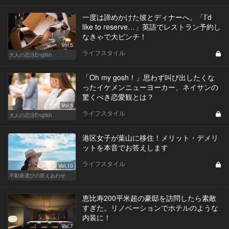
一度は諦めかけた彼とディナーへ。「I’d
like to reserve…」英語でレストラン予約し
なきゃで大ピンチ！
Vol.5
ライフスタイル
大人の恋活English
「Oh my gosh！」思わず叫び出したくな
ったイケメンニューヨーカー、ネイサンの
驚くべき恋愛観とは？
Vol.3
ライフスタイル
大人の恋活English
港区女子が葉山に移住！メリット・デメリ
ットを本音でお答えします
ライフスタイル
Vol.10
不動産選びの答えあわせ
恵比寿200平米超の豪邸を訪問したら素敵
すぎた。リノベーションでホテルのような
内装に！
Vol.7