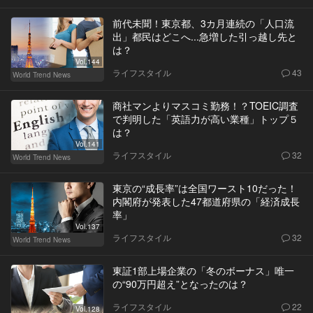
前代未聞！東京都、3カ月連続の「人口流
出」都民はどこへ...急増した引っ越し先と
は？
Vol.144
ライフスタイル
43
World Trend News
商社マンよりマスコミ勤務！？TOEIC調査
で判明した「英語力が高い業種」トップ５
は？
Vol.141
ライフスタイル
32
World Trend News
東京の“成長率”は全国ワースト10だった！
内閣府が発表した47都道府県の「経済成長
率」
Vol.137
ライフスタイル
32
World Trend News
東証1部上場企業の「冬のボーナス」唯一
の“90万円超え”となったのは？
ライフスタイル
22
Vol.128