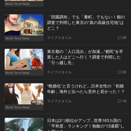
World Trend News
「田園調布」でも「番町」でもない！都の
調査で判明した東京の“真の高級住宅地”は
どこ？
Vol.127
ライフスタイル
28
World Trend News
東京都の「人口流出」が加速...“都民”を卒
業した人はどこへ行く？調査で判明した
「引っ越し先」
Vol.126
ライフスタイル
26
World Trend News
“晩婚化”と言うけれど…日本女性の「初婚
年齢」海外と比べたら意外と若かった！？
ライフスタイル
18
Vol.123
World Trend News
日本は2つ順位がアップ...世界163カ国の
「平和度」ランキング！無敵の“13連覇”し