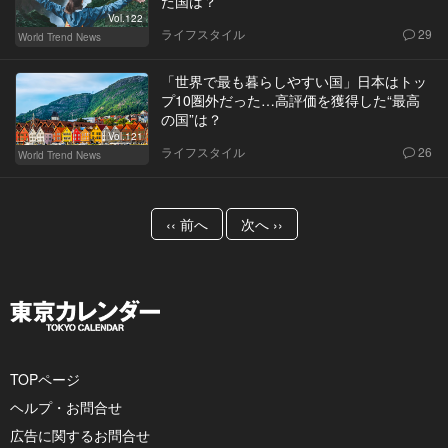
た国は？
Vol.122
ライフスタイル
29
World Trend News
「世界で最も暮らしやすい国」日本はトッ
プ10圏外だった…高評価を獲得した“最高
の国”は？
Vol.121
ライフスタイル
26
World Trend News
‹‹ 前へ
次へ ››
TOPページ
ヘルプ・お問合せ
広告に関するお問合せ