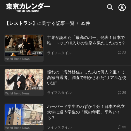
グルメ情報・プレミアムレストラン予約サイト
【レストラン】
に関する記事一覧
/
83
件
世界が認めた「最高のバー」発表！日本で
唯一トップ10入りの快挙を果たしたのは？
ライフスタイル
23
Vol.150
World Trend News
憧れの「海外移住」した人は何人？宝くじ
高額当選者、調査で明かされた“リアルな使
い道”
Vol.148
ライフスタイル
29
World Trend News
ハーバード学生のわずか半分！日本の私立
大学に通う学生の「親の年収」平均いく
ら？
Vol.147
ライフスタイル
33
World Trend News