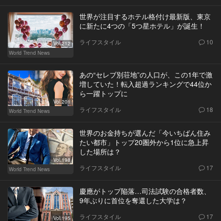
世界が注目するホテル格付け最新版、東京
に新たに4つの「5つ星ホテル」が誕生！
ライフスタイル
10
Vol.212
World Trend News
あの“セレブ別荘地”の人口が、この1年で激
増していた！転入超過ランキングで44位か
ら一躍トップに
Vol.201
ライフスタイル
18
World Trend News
世界のお金持ちが選んだ「今いちばん住み
たい都市」トップ20圏外から1位に急上昇
した場所は？
Vol.198
ライフスタイル
17
World Trend News
慶應がトップ陥落…司法試験の合格者数、
9年ぶりに首位を奪還した大学は？
ライフスタイル
17
Vol.195