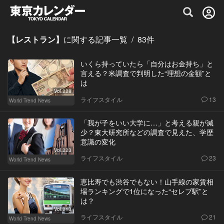
グルメ情報・プレミアムレストラン予約サイト
【レストラン】
に関する記事一覧
/
83
件
いくら持っていたら「自分はお金持ち」と
言える？米調査で判明した“理想の金額”と
は
Vol.228
ライフスタイル
13
World Trend News
「我が子をいい大学に…」と考える親が減
少？東大研究所などの調査で見えた、学歴
意識の変化
Vol.223
ライフスタイル
23
World Trend News
恵比寿でも渋谷でもない！山手線の家賃相
場ランキングで1位になった“セレブ駅”と
は？
Vol.213
ライフスタイル
21
World Trend News