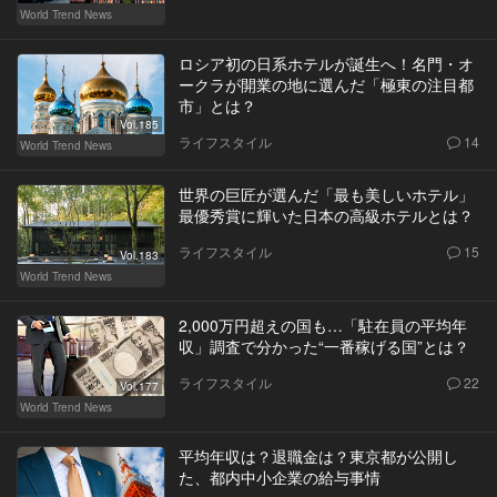
World Trend News
ロシア初の日系ホテルが誕生へ！名門・オ
ークラが開業の地に選んだ「極東の注目都
市」とは？
Vol.185
ライフスタイル
14
World Trend News
世界の巨匠が選んだ「最も美しいホテル」
最優秀賞に輝いた日本の高級ホテルとは？
ライフスタイル
15
Vol.183
World Trend News
2,000万円超えの国も…「駐在員の平均年
収」調査で分かった“一番稼げる国”とは？
ライフスタイル
22
Vol.177
World Trend News
平均年収は？退職金は？東京都が公開し
た、都内中小企業の給与事情