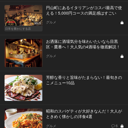
円山町にあるイタリアンがコスパ最高で使
える！5,000円コースの満足感はすごい
グルメ
Vol.5
日常を豊かにする店
お洒落に酒場気分を味わいたいなら目黒
区・鷹番へ！大人気の4酒場を徹底解説！
グルメ
芳醇な香りと旨味がたまらない！最旬きの
こメニュー10品
昭和のスパゲティが大好きなんだ！大人が
ときめく懐かしの洋食4選
グルメ
6