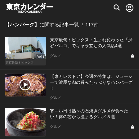
グルメ情報・プレミアムレストラン予約サイト
【ハンバーグ】
に関する記事一覧
/
117
件
東京最旬トピックス：生まれ変わった「渋
谷パルコ」でキャラ立ちの人気店4選
グルメ
Vol.3
東京最新トピックス
【東カレストア】今週の特集は、ジューシ
ーで濃厚な肉の旨みたっぷりなハンバーグ
！
グルメ
寒～い日は熱々の石焼きグルメが食べた
い！体の芯から温まるグルメ５選
グルメ