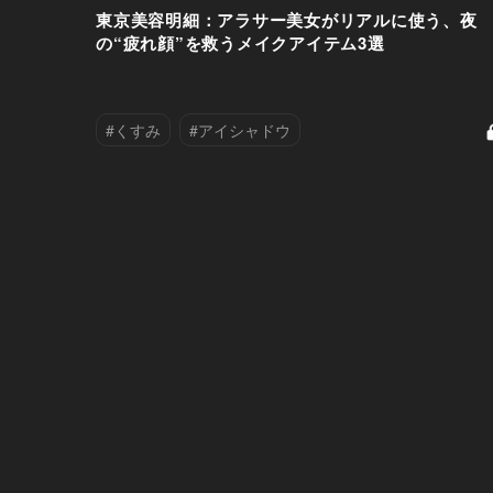
東京美容明細：アラサー美女がリアルに使う、夜
の“疲れ顔”を救うメイクアイテム3選
#くすみ
#アイシャドウ
#クレンジング
#スキンケア
#チーク
#ディオール
#デート
#ファンデーション
#ヘアケア
#リップ
#乳液
#保湿
#化粧水
#毛穴
#洗顔
#美容液