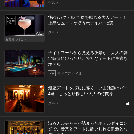
グルメ
“桜のカクテル”で春を感じる大人デート！
上品なムードが漂うホテルバー5選
グルメ
Vol.2
お花見に行こう！
ナイトプールから見える夜景が、大人の贅
沢時間にぴったり。特別なデートに最適な
ホテル
PR
ライフスタイル
銀座デートを成功に導く、いま話題のバー
4選！しっとり愉しい大人の時間を
グルメ
渋谷カルチャーが詰まったホテルダイニン
グで、音楽とアートに酔いしれる刺激的な