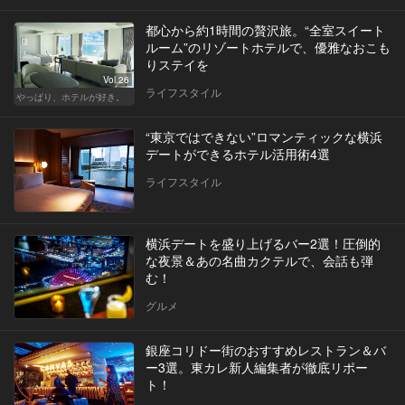
都心から約1時間の贅沢旅。“全室スイート
ルーム”のリゾートホテルで、優雅なおこも
りステイを
Vol.26
ライフスタイル
やっぱり、ホテルが好き。
“東京ではできない”ロマンティックな横浜
デートができるホテル活用術4選
ライフスタイル
横浜デートを盛り上げるバー2選！圧倒的
な夜景＆あの名曲カクテルで、会話も弾
む！
グルメ
銀座コリドー街のおすすめレストラン＆バ
ー3選。東カレ新人編集者が徹底リポー
ト！