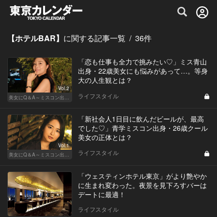
グルメ情報・プレミアムレストラン予約サイト
【ホテルBAR】
に関する記事一覧
/
36
件
「恋も仕事も全力で挑みたい♡」ミス青山
出身・22歳美女にも悩みがあって…。等身
大の人生観とは？
Vol.2
ライフスタイル
美女にQ＆A～ミスコン出身者の幸福論～
「新社会人1日目に飲んだビールが、最高
でした♡」青学ミスコン出身・26歳クール
美女の正体とは？
Vol.1
ライフスタイル
美女にQ＆A～ミスコン出身者の幸福論～
「ウェスティンホテル東京」がより艶やか
に生まれ変わった。夜景を見下ろすバーは
デートに最適！
ライフスタイル