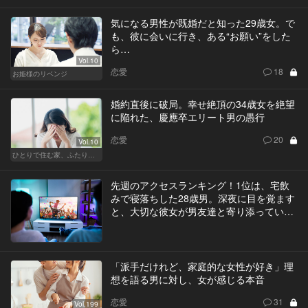
気になる男性が既婚だと知った29歳女。で
も、彼に会いに行き、ある“お願い”をした
ら…
Vol.10
恋愛
18
お姫様のリベンジ
婚約直後に破局。幸せ絶頂の34歳女を絶望
に陥れた、慶應卒エリート男の愚行
恋愛
20
Vol.10
ひとりで住む家、ふたりで棲む家
先週のアクセスランキング！1位は、宅飲
みで寝落ちした28歳男。深夜に目を覚ます
と、大切な彼女が男友達と寄り添ってい
て…
「派手だけれど、家庭的な女性が好き」理
想を語る男に対し、女が感じる本音
恋愛
31
Vol.199