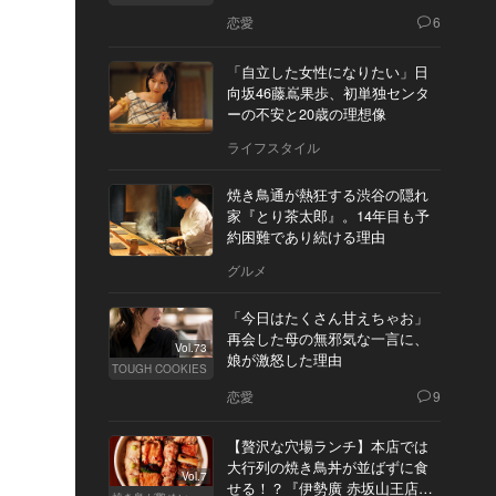
恋愛
6
「自立した女性になりたい」日
向坂46藤嶌果歩、初単独センタ
ーの不安と20歳の理想像
ライフスタイル
焼き鳥通が熱狂する渋谷の隠れ
家『とり茶太郎』。14年目も予
約困難であり続ける理由
グルメ
「今日はたくさん甘えちゃお」
再会した母の無邪気な一言に、
Vol.73
娘が激怒した理由
TOUGH COOKIES
恋愛
9
【贅沢な穴場ランチ】本店では
大行列の焼き鳥丼が並ばずに食
Vol.7
せる！？『伊勢廣 赤坂山王店』