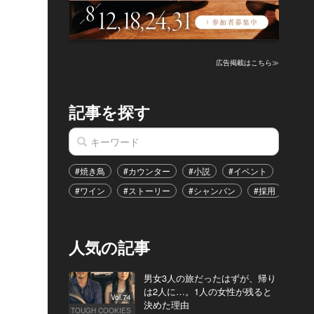
広告掲載はこちら≫
記事を探す
#焼き鳥
#カウンター
#小説
#イベント
#港区
#ワイン
#ストーリー
#シャンパン
#採用
#恋
人気の記事
男女3人の旅だったはずが、帰り
は2人に…。1人の女性が残ると
Vol.74
決めた理由
TOUGH COOKIES