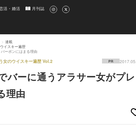
新のグルメ、洗練されたライフスタイル情報
恋活・婚活
月刊誌
連載
のウイスキー遍歴
 バーボンにはまる理由
のウイスキー遍歴 Vol.2
2017.05
PR
3でバーに通うアラサー女がプレ
る理由