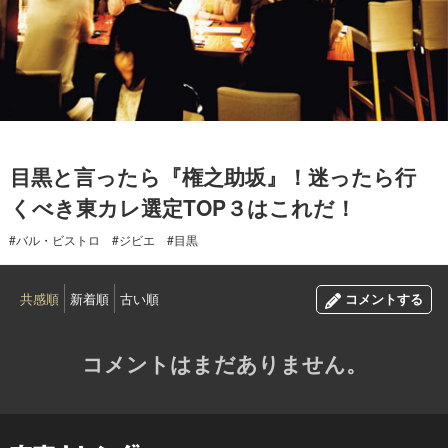
2017.05.20
目黒と言ったら『権之助坂』！迷ったら行
くべき東カレ選定TOP３はこれだ！
#バル・ビストロ
#ジビエ
#目黒
共感順
新着順
古い順
コメントする
コメントはまだありません。