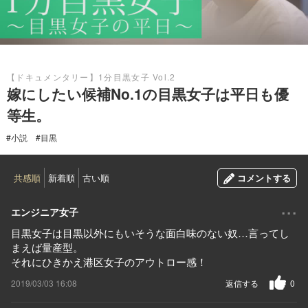
2017.04.27
【ドキュメンタリー】1分目黒女子 Vol.2
嫁にしたい候補No.1の目黒女子は平日も優
等生。
#小説
#目黒
共感順
新着順
古い順
コメントする
...
エンジニア女子
目黒女子は目黒以外にもいそうな面白味のない奴…言ってし
まえば量産型。
それにひきかえ港区女子のアウトロー感！
2019/03/03 16:08
返信する
0