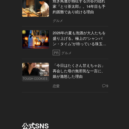
焼き鳥通が熱狂する渋谷の隠れ
家『とり茶太郎』。14年目も予
約困難であり続ける理由
グルメ
2026年の夏も泡酒が大人たちを
盛り上げる。極上の“シャンパ
ン・タイム”が待っている珠玉の
10軒
PR
グルメ
「今日はたくさん甘えちゃお」
再会した母の無邪気な一言に、
Vol.73
娘が激怒した理由
TOUGH COOKIES
恋愛
9
公式SNS