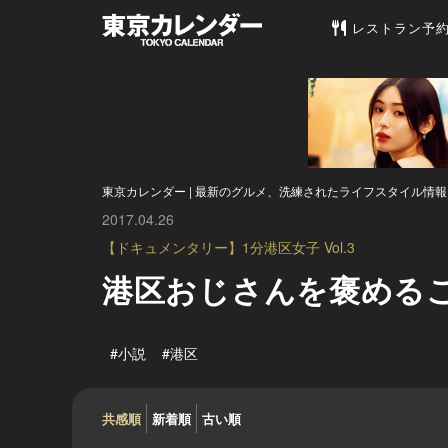
東京カレンダー 
レストラン予
東京カレンダー | 最新のグルメ、洗練されたライフスタイル情報
2017.04.26
【ドキュメンタリー】1分港区女子 Vol.3
港区おじさんを褒める
#小説
#港区
共感順
新着順
古い順