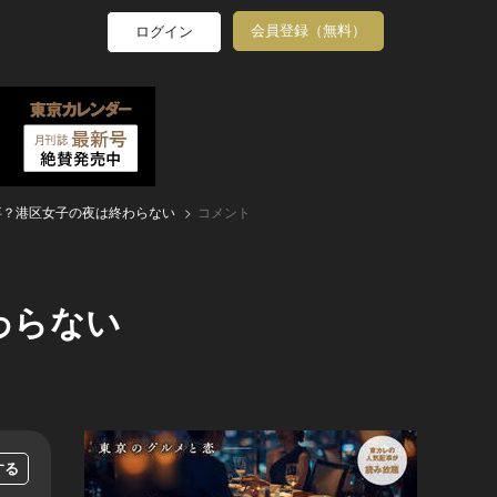
会員登録（無料）
ログイン
事？港区女子の夜は終わらない
コメント
わらない
する