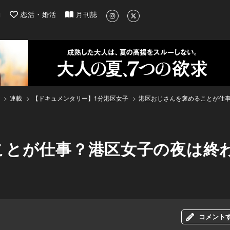
| 最新のグルメ、洗練されたライフスタイル情報
約
恋活・婚活
月刊誌
連載
【ドキュメンタリー】1分港区女子
港区おじさんを褒めることが仕
ことが仕事？港区女子の夜は終
コメント