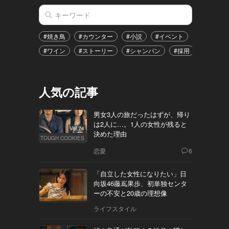
#焼き鳥
#カウンター
#小説
#イベント
#港区
#ワイン
#ストーリー
#シャンパン
#採用
#恋愛
人気の記事
男女3人の旅だったはずが、帰り
は2人に…。1人の女性が残ると
Vol.74
決めた理由
TOUGH COOKIES
恋愛
6
「自立した女性になりたい」日
向坂46藤嶌果歩、初単独センタ
ーの不安と20歳の理想像
ライフスタイル