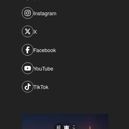
Instagram
X
Facebook
YouTube
TikTok