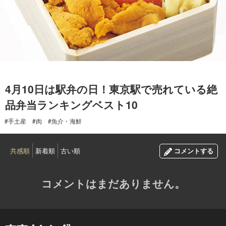
2017.04.10
4月10日は駅弁の日！東京駅で売れている絶
品弁当ランキングベスト10
#手土産
#肉
#魚介・海鮮
共感順
新着順
古い順
コメントする
コメントはまだありません。