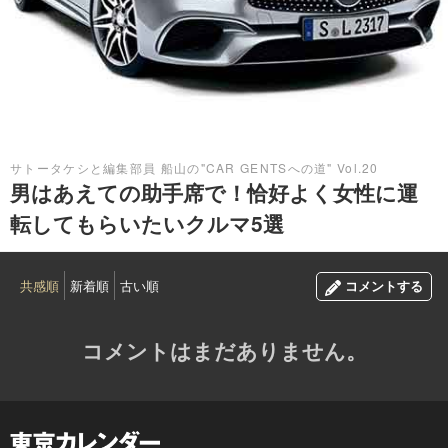
2017.03.28
サトータケシと編集部員 船山の"CAR GENTSへの道" Vol.20
男はあえての助手席で！恰好よく女性に運
転してもらいたいクルマ5選
共感順
新着順
古い順
コメントする
コメントはまだありません。