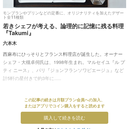
モンブランやプリンなどの定番に、オリジナリティを加えたデザー
ト全11種類
若きシェフが考える、論理的に記憶に残る料理
『Takumi』
六本木
西麻布にひっそりとフランス料理店が誕生した。オーナー
シェフ・大槻卓伺氏は、1998年生まれ。マルセイユ『ル プ
ティ ニース』、パリ『ジョンフランソワピエージュ』など
計5軒の星付きで約3年に......
この記事の続きは月額プラン会員への加入、
またはアプリでコイン購入をすると読めます
購入して続きを読む