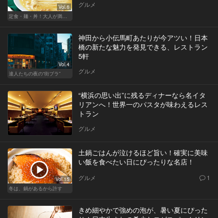
グルメ
Vol.6
定食・麺・丼！大人が満足できるサクッとグルメ
神田から小伝馬町あたりが今アツい！日本
橋の新たな魅力を発見できる、レストラン
5軒
Vol.4
グルメ
達人たちの夜の“街ブラ”
“横浜の思い出”に残るディナーなら名イタ
リアンへ！世界一のパスタが味わえるレス
トラン
グルメ
土鍋ごはんが泣けるほど旨い！確実に美味
い飯を食べたい日にぴったりな名店！
グルメ
1
Vol.15
冬は、鍋があるから許す
きめ細やかで強めの泡が、暑い夏にぴった