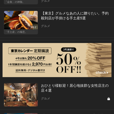
グルメ
「会食」の神髄。
【東京】グルメなあの人に贈りたい。予約
殺到店が手掛ける手土産5選
グルメ
Vol.2
「手土産」の極意。
おひとり様歓迎！居心地抜群な女性店主の
店４選
グルメ