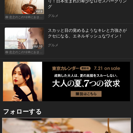
り！日本生まれの希少なロゼスパークリン
グ
Vol.9
グルメ
柳 忠之のこの12本におまかせ
スカッと目の覚めるようなキレと力強さが
クセになる、エネルギッシュなワイン！
グルメ
Vol.10
柳 忠之のこの12本におまかせ
フォローする