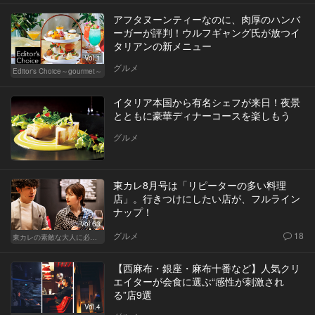
アフタヌーンティーなのに、肉厚のハンバ
ーガーが評判！ウルフギャング氏が放つイ
タリアンの新メニュー
Vol.1
グルメ
Editor's Choice～gourmet～
イタリア本国から有名シェフが来日！夜景
とともに豪華ディナーコースを楽しもう
グルメ
東カレ8月号は「リピーターの多い料理
店」。行きつけにしたい店が、フルライン
ナップ！
Vol.63
グルメ
18
東カレの素敵な大人に必要なこと
【西麻布・銀座・麻布十番など】人気クリ
エイターが会食に選ぶ“感性が刺激され
る”店9選
Vol.4