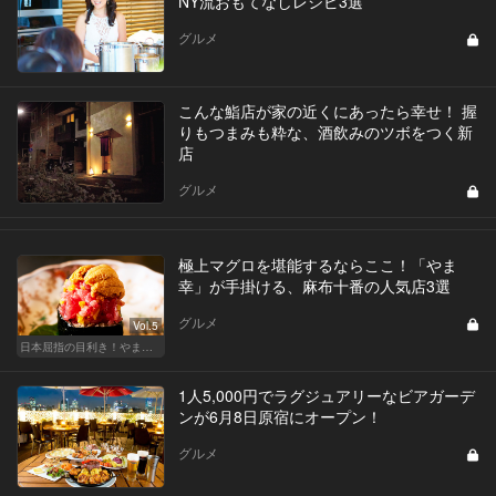
NY流おもてなしレシピ3選
グルメ
こんな鮨店が家の近くにあったら幸せ！ 握
りもつまみも粋な、酒飲みのツボをつく新
店
グルメ
極上マグロを堪能するならここ！「やま
幸」が手掛ける、麻布十番の人気店3選
グルメ
Vol.5
日本屈指の目利き！やま幸のマグロが味わえる東京の名店
1人5,000円でラグジュアリーなビアガーデ
ンが6月8日原宿にオープン！
グルメ