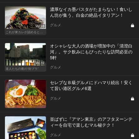
濃厚なイカ墨パスタがたまらない！食いし
ん坊が集う、白金の絶品イタリアン！
グルメ
Vol.25
これが東カレが認めるとっておきの隠れ家
オシャレな大人の酒場が増加中の「清澄白
河」。サク飲みにもぴったりな訪問必至の
5軒
Vol.10
グルメ
達人たちの夜の“街ブラ”
セレブなＢ級グルメにドハマり続出！安く
て旨い港区グルメ6選
グルメ
並ばずに『アマン東京』のアフタヌーンテ
ィーを自宅で楽しむマル秘テク！
グルメ