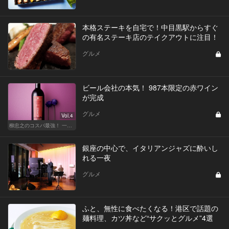
本格ステーキを自宅で！中目黒駅からすぐ
の有名ステーキ店のテイクアウトに注目！
グルメ
ビール会社の本気！ 987本限定の赤ワイン
が完成
グルメ
Vol.4
柳忠之のコスパ最強！ 一目おかれる、お値打ちワイン
銀座の中心で、イタリアンジャズに酔いし
れる一夜
グルメ
ふと、無性に食べたくなる！港区で話題の
麺料理、カツ丼など“サクッとグルメ”4選