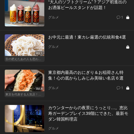
“大人のソフトクリーム”？アジア初進出の
お洒落ビールスタンドが話題！
グルメ
1
お中元に最適！東カレ厳選の伝統和食4選
グルメ
Vol.1
舌の肥えたあの人も思わず舌鼓!?厳選お中元
東京都内最高のおにぎり＆お稲荷さん特
集！心の底からしみじみ美味い名店６選
グルメ
1
Vol.6
東京を代表する人気店！ほかほか絶品おにぎり
カウンターからの夜景にうっとり…。恵比
寿ガーデンプレイス39階にできた、最新モ
ダン韓国料理店
グルメ