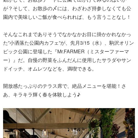
が？そして、お散歩の〆には、わざわざ持参しなくても公
園内で美味しいご飯が食べられれば、もう言うことなし！
そんなこれまでありそうでなかなかお目に掛かかれなかっ
た”小洒落た公園内カフェ”が、先月3/15（水）、駒沢オリン
ピック公園に登場した『Mr.FARMER（ミスターファーマ
ー）』だ。自慢の野菜をふんだんに使用したサラダやサン
ドイッチ、オムレツなどを、満喫できる。
開放感たっぷりのテラス席で、絶品メニューを堪能！さ
あ、キラキラ輝く春を体験しよう♪