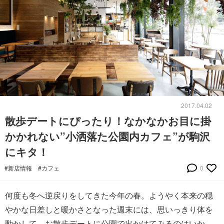
2017.04.02
散歩デートにぴったり！なかなかお目に掛
かかれない”小洒落た公園内カフェ”が駒沢
にキタ！
#新店情報
#カフェ
0
何度も冬へ逆戻りをしてきた今年の春。ようやく本来の穏
やかな日差しと暖かさとなった週末には、思いっきり体を
動かして、お散歩デートに公園で出かけてみるのはいか