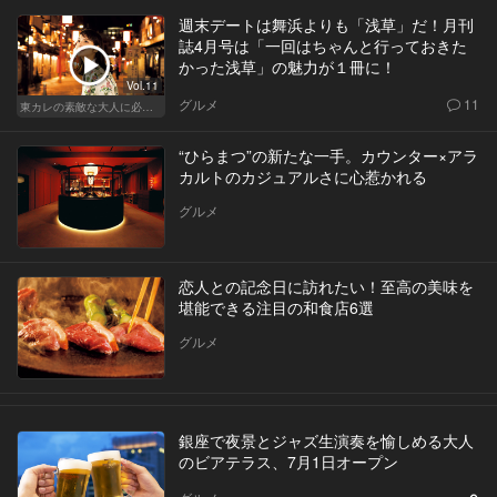
週末デートは舞浜よりも「浅草」だ！月刊
誌4月号は「一回はちゃんと行っておきた
かった浅草」の魅力が１冊に！
Vol.11
グルメ
11
東カレの素敵な大人に必要なこと
“ひらまつ”の新たな一手。カウンター×アラ
カルトのカジュアルさに心惹かれる
グルメ
恋人との記念日に訪れたい！至高の美味を
堪能できる注目の和食店6選
グルメ
銀座で夜景とジャズ生演奏を愉しめる大人
のビアテラス、7月1日オープン