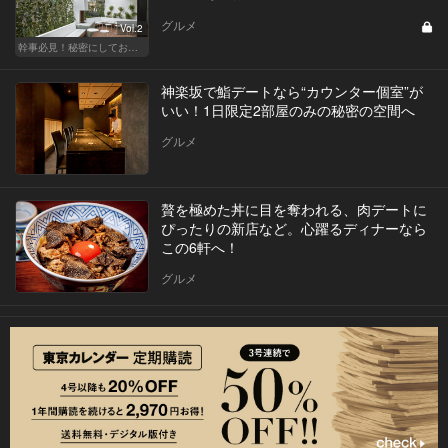
グルメ
Vol.2
幹事必見！秘密にしておきたい都内BBQ
神楽坂で鮨デートなら“カウンター個室”が
いい！1日限定2部屋のみの秘密の空間へ
グルメ
贅を極めた丼に目を奪われる、肉デートに
ぴったりの新店など。心躍るディナーなら
この6軒へ！
グルメ