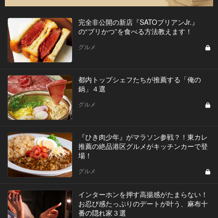
完全非公開の新店『SATOブリアンJr.』
の“ブリかつ”を食べる方法教えます！
グルメ
都内トップシェフたちが推薦する「俺の
鍋」４選
グルメ
『ひき肉少年』がマラソン参戦？！東カレ
推薦の絶品港区グルメがキッチンカーで登
場！
グルメ
インターホンを押す高揚感がたまらない！
お忍び感たっぷりのデートが叶う、麻布十
番の隠れ家３選