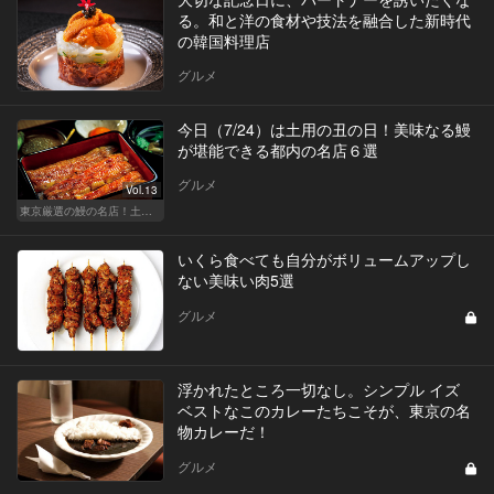
る。和と洋の食材や技法を融合した新時代
の韓国料理店
グルメ
今日（7/24）は土用の丑の日！美味なる鰻
が堪能できる都内の名店６選
グルメ
Vol.13
東京厳選の鰻の名店！土用の丑の日じゃなくても行きたい
いくら食べても自分がボリュームアップし
ない美味い肉5選
グルメ
浮かれたところ一切なし。シンプル イズ
ベストなこのカレーたちこそが、東京の名
物カレーだ！
グルメ