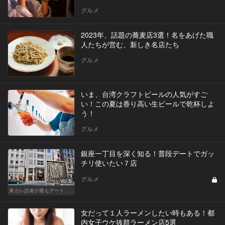
グルメ
2023年、話題の蕎麦店3選！名をあげた職
人たちが営む、新しき名店たち
グルメ
いま、台湾クラフトビールの人気がすご
い！この夏は香り高い生ビールで乾杯しよ
う！
グルメ
銀座一丁目を深く知る！普段デートでガッ
チリ使いたい７店
グルメ
Vol.5
東カレ読者が最もデートで使うエリア・銀座でデートに使える名店
女だって１人ラーメンしたい時もある！都
内女子ウケ抜群ラーメン店5選