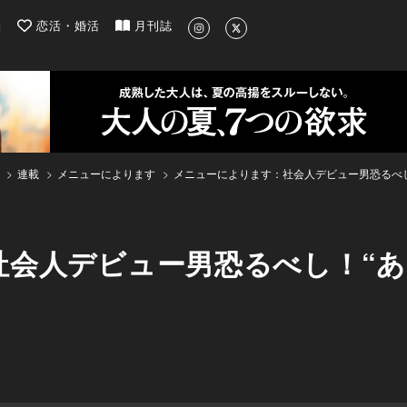
| 最新のグルメ、洗練されたライフスタイル情報
約
恋活・婚活
月刊誌
連載
メニューによります
メニューによります：社会人デビュー男恐るべし
会人デビュー男恐るべし！“あ