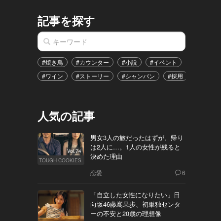
記事を探す
#焼き鳥
#カウンター
#小説
#イベント
#港区
#ワイン
#ストーリー
#シャンパン
#採用
#恋愛
人気の記事
男女3人の旅だったはずが、帰り
は2人に…。1人の女性が残ると
Vol.74
決めた理由
TOUGH COOKIES
恋愛
6
「自立した女性になりたい」日
向坂46藤嶌果歩、初単独センタ
ーの不安と20歳の理想像