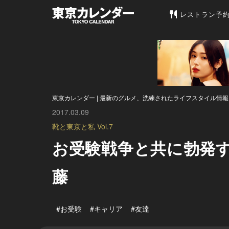
東京カレンダー 
レストラン予
東京カレンダー | 最新のグルメ、洗練されたライフスタイル情報
2017.03.09
靴と東京と私 Vol.7
お受験戦争と共に勃発
藤
#お受験
#キャリア
#友達