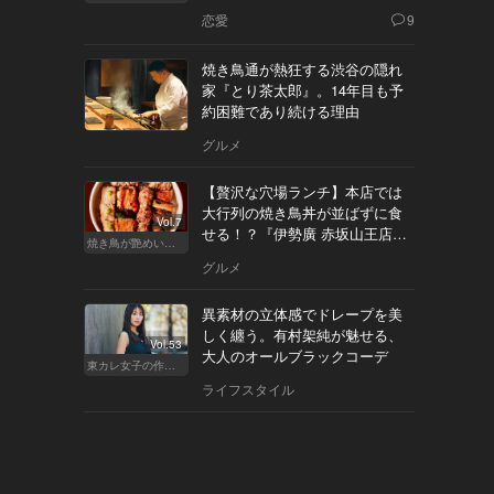
恋愛
9
焼き鳥通が熱狂する渋谷の隠れ
家『とり茶太郎』。14年目も予
約困難であり続ける理由
グルメ
【贅沢な穴場ランチ】本店では
大行列の焼き鳥丼が並ばずに食
Vol.7
せる！？『伊勢廣 赤坂山王店』
焼き鳥が艶めいてきた
へ
グルメ
異素材の立体感でドレープを美
しく纏う。有村架純が魅せる、
Vol.53
大人のオールブラックコーデ
東カレ女子の作り方
ライフスタイル