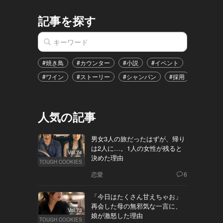
記事を探す
#焼き鳥
#カウンター
#小説
#イベント
#港区
#ワイン
#ストーリー
#シャンパン
#採用
#恋愛
人気の記事
男女3人の旅だったはずが、帰り
は2人に…。1人の女性が残ると
Vol.74
決めた理由
TOUGH COOKIES
恋愛
6
「今日はたくさん甘えちゃお」
再会した母の無邪気な一言に、
Vol.73
娘が激怒した理由
TOUGH COOKIES