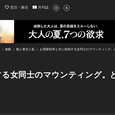
| 最新のグルメ、洗練されたライフスタイル情報
約
恋活・婚活
月刊誌
連載
靴と東京と私
お受験戦争と共に勃発する女同士のマウンティング。
する女同士のマウンティング。