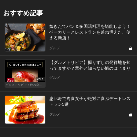
おすすめ記事
焼きたてパン＆多国籍料理を堪能しよう！
ベーカリーとレストランを兼ね備えた、使
える新店！
グルメ
【グルメトリビア】握りずしの発祥地を知
ってますか？意外と知らない鮨のはじまり
グルメ
Vol.1
グルメトリビア！飲み会やデートで会話のネタになるQ＆A
恵比寿で肉食女子が絶対に喜ぶデートレス
トラン5選
グルメ