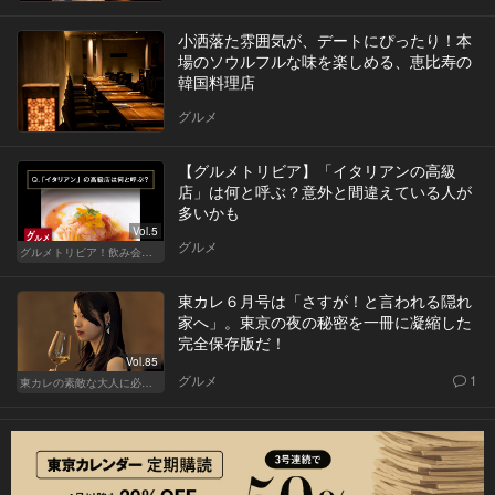
小洒落た雰囲気が、デートにぴったり！本
場のソウルフルな味を楽しめる、恵比寿の
韓国料理店
グルメ
【グルメトリビア】「イタリアンの高級
店」は何と呼ぶ？意外と間違えている人が
多いかも
Vol.5
グルメ
グルメトリビア！飲み会やデートで会話のネタになるQ＆A
東カレ６月号は「さすが！と言われる隠れ
家へ」。東京の夜の秘密を一冊に凝縮した
完全保存版だ！
Vol.85
グルメ
1
東カレの素敵な大人に必要なこと