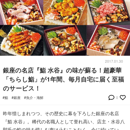
2017.01.30
銀座の名店『鮨 水谷』の味が蘇る！超豪華
「ちらし鮨」が1年間、毎月自宅に届く至福
のサービス！
#鮨
#銀座
#魚介・海鮮
0
昨年惜しまれつつ、その歴史に幕を下ろした銀座の名店
『鮨 水谷』。稀代の名職人として誉れ高い、店主・水谷八
郎氏の鮨の味を惜しむ声は止むことなく、今に続いてい