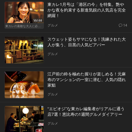
東カレ1月号は「港区の今」を特集。艶や
かな夜を約束する新進気鋭の人気店を完全
網羅！
Vol.68
グルメ
14
東カレの素敵な大人に必要なこと
スウェット姿もサマになる！洗練された大
人が集う、目黒の人気ビアバー
グルメ
江戸前の粋を極めた握りが楽しめる！元麻
布のマンションの一室に潜む、人気の隠れ
家鮨
グルメ
“エビオジ”な東カレ編集者がリアルに通う
店7選！恵比寿の1週間グルメダイアリー
グルメ