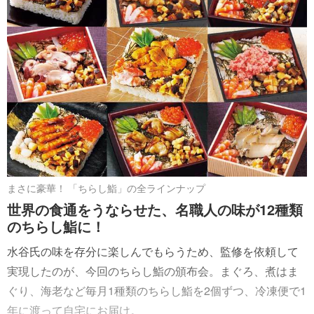
まさに豪華！ 「ちらし鮨」の全ラインナップ
世界の食通をうならせた、名職人の味が12種類
のちらし鮨に！
水谷氏の味を存分に楽しんでもらうため、監修を依頼して
実現したのが、今回のちらし鮨の頒布会。まぐろ、煮はま
ぐり、海老など毎月1種類のちらし鮨を2個ずつ、冷凍便で1
年に渡って自宅にお届け。