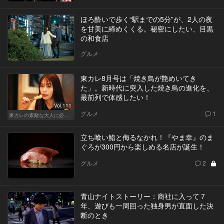
ほろ酔いで歩く“駅までの5分”が、2人の夜
を甘美に締めくくる。秘密にしたい、目黒
の和食店
グルメ
東カレ8月号は「焼き鳥が艶めいてき
た」。新時代に突入した焼き鳥の進化を、
最前列で体感したい！
Vol.111
グルメ
1
東カレの素敵な大人に必要なこと
立ち喰い鮨と侮るなかれ！『やま幸』のま
ぐろが300円から楽しめる名店が誕生！
グルメ
2
青山ナイトストーリー：商社に入って７
年、遊びも一周回った独身男が直面した決
断のとき