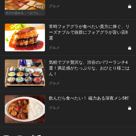
グルメ
Vol.2
出汁が染みる…！おでんが恋しい季節
常時フォアグラが食べたい貴方に捧ぐ、リ
ーズナブルで抜群にフォアグラが旨い店8
選
グルメ
気軽でプチ贅沢な、渋谷のパワーランチ4
選！満足感がたっぷりな、おひとり様ごは
ん！
グルメ
飲んだら食べたい！ 磁力ある深夜メシ5軒
グルメ