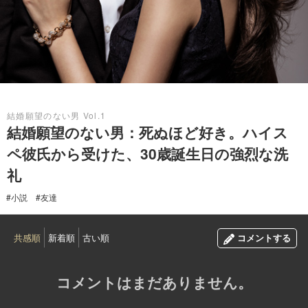
2017.01.21
結婚願望のない男 Vol.1
結婚願望のない男：死ぬほど好き。ハイス
ペ彼氏から受けた、30歳誕生日の強烈な洗
礼
#小説
#友達
共感順
新着順
古い順
コメントする
コメントはまだありません。