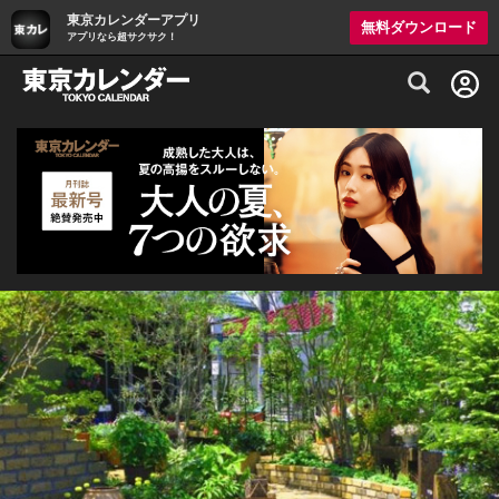
東京カレンダーアプリ
無料ダウンロード
アプリなら超サクサク！
グルメ情報・プレミアムレストラン予約サイト