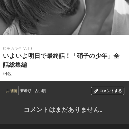
2017.01.04
硝子の少年 Vol.8
いよいよ明日で最終話！「硝子の少年」全
話総集編
#小説
共感順
新着順
古い順
コメントする
コメントはまだありません。