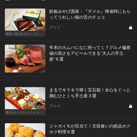
鉄板みやげ講座：『デメル』帰省時にもら
ってうれしい猫の舌のチョコ
グルメ
Vol.2
絶対に喜ばれるテッパン手土産
年末のホムパになに持ってく？グルメ偏差
値の高さをアピールできる”大人の手土
産”６選
まるでキラキラ輝く宝石箱！女心をぐっと
掴むひとくち手土産３選
グルメ
Vol.5
東京カレンダーイチオシ！絶対外さない手土産
ジャガイモが目当て！主役食いの絶品ホク
ホク料理８選