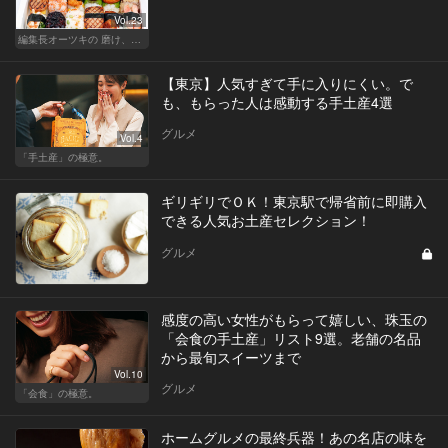
Vol.23
編集長オーツキの 磨け、バカ舌！ 学べ、オトナの遊び
【東京】人気すぎて手に入りにくい。で
も、もらった人は感動する手土産4選
グルメ
Vol.4
「手土産」の極意。
ギリギリでＯＫ！東京駅で帰省前に即購入
できる人気お土産セレクション！
グルメ
感度の高い女性がもらって嬉しい、珠玉の
「会食の手土産」リスト9選。老舗の名品
から最旬スイーツまで
Vol.10
グルメ
「会食」の極意。
ホームグルメの最終兵器！あの名店の味を