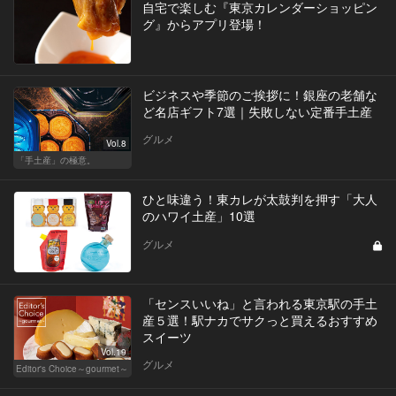
自宅で楽しむ『東京カレンダーショッピン
グ』からアプリ登場！
ビジネスや季節のご挨拶に！銀座の老舗な
ど名店ギフト7選｜失敗しない定番手土産
グルメ
Vol.8
「手土産」の極意。
ひと味違う！東カレが太鼓判を押す「大人
のハワイ土産」10選
グルメ
「センスいいね」と言われる東京駅の手土
産５選！駅ナカでサクっと買えるおすすめ
スイーツ
Vol.19
グルメ
Editor's Choice～gourmet～