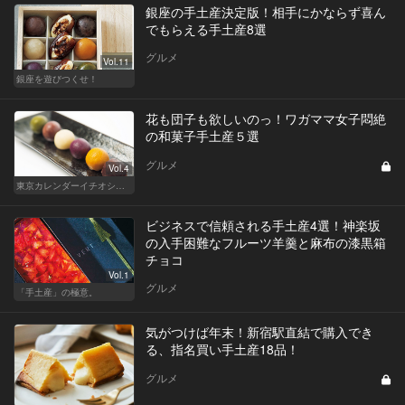
銀座の手土産決定版！相手にかならず喜ん
でもらえる手土産8選
グルメ
Vol.11
銀座を遊びつくせ！
花も団子も欲しいのっ！ワガママ女子悶絶
の和菓子手土産５選
グルメ
Vol.4
東京カレンダーイチオシ！絶対外さない手土産
ビジネスで信頼される手土産4選！神楽坂
の入手困難なフルーツ羊羹と麻布の漆黒箱
チョコ
Vol.1
グルメ
「手土産」の極意。
気がつけば年末！新宿駅直結で購入でき
る、指名買い手土産18品！
グルメ