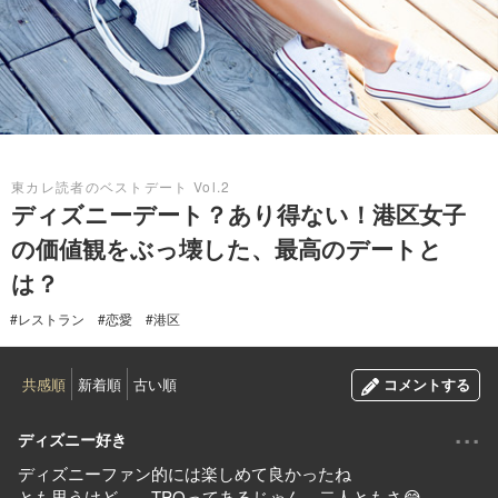
2016.12.03
東カレ読者のベストデート Vol.2
ディズニーデート？あり得ない！港区女子
の価値観をぶっ壊した、最高のデートと
は？
#レストラン
#恋愛
#港区
共感順
新着順
古い順
コメントする
...
ディズニー好き
ディズニーファン的には楽しめて良かったね
とも思うけど…、TPOってあるじゃん。二人ともさ😂