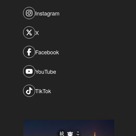
Instagram
X
Facebook
YouTube
TikTok