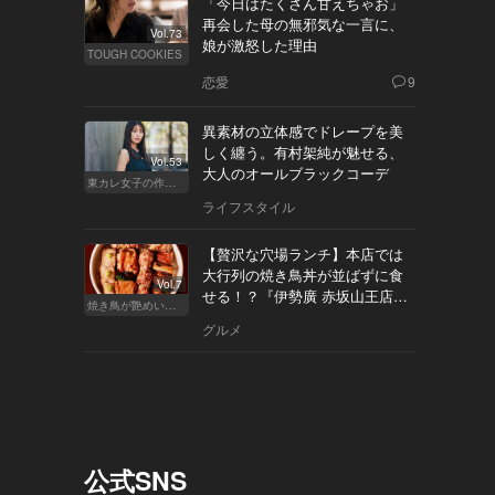
「今日はたくさん甘えちゃお」
再会した母の無邪気な一言に、
Vol.73
娘が激怒した理由
TOUGH COOKIES
恋愛
9
異素材の立体感でドレープを美
しく纏う。有村架純が魅せる、
Vol.53
大人のオールブラックコーデ
東カレ女子の作り方
ライフスタイル
【贅沢な穴場ランチ】本店では
大行列の焼き鳥丼が並ばずに食
Vol.7
せる！？『伊勢廣 赤坂山王店』
焼き鳥が艶めいてきた
へ
グルメ
公式SNS