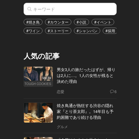
#焼き鳥
#カウンター
#小説
#イベント
#港区
#ワイン
#ストーリー
#シャンパン
#採用
#恋愛
人気の記事
男女3人の旅だったはずが、帰り
は2人に…。1人の女性が残ると
Vol.74
決めた理由
TOUGH COOKIES
恋愛
6
焼き鳥通が熱狂する渋谷の隠れ
家『とり茶太郎』。14年目も予
約困難であり続ける理由
グルメ