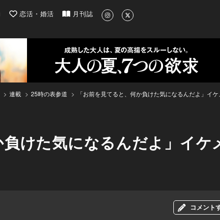
| 最新のグルメ、洗練されたライフスタイル情報
約
恋活・婚活
月刊誌
連載
25時の表参道
「お前を見てると、何か負けた気になるんだよ」イケ
か負けた気になるんだよ」イケ
コメント