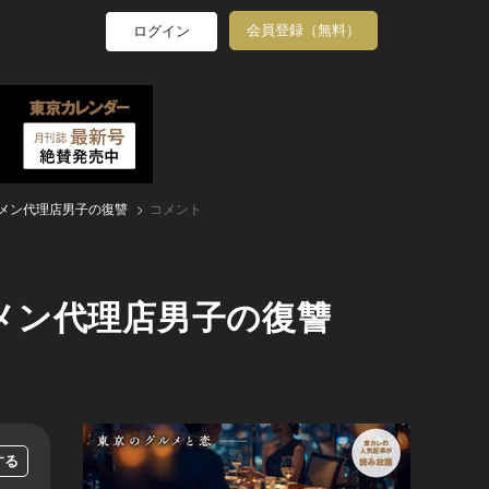
会員登録（無料）
ログイン
メン代理店男子の復讐
コメント
メン代理店男子の復讐
する