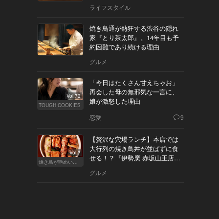
ライフスタイル
焼き鳥通が熱狂する渋谷の隠れ
家『とり茶太郎』。14年目も予
約困難であり続ける理由
グルメ
「今日はたくさん甘えちゃお」
再会した母の無邪気な一言に、
Vol.73
娘が激怒した理由
TOUGH COOKIES
恋愛
9
【贅沢な穴場ランチ】本店では
大行列の焼き鳥丼が並ばずに食
Vol.7
せる！？『伊勢廣 赤坂山王店』
焼き鳥が艶めいてきた
へ
グルメ