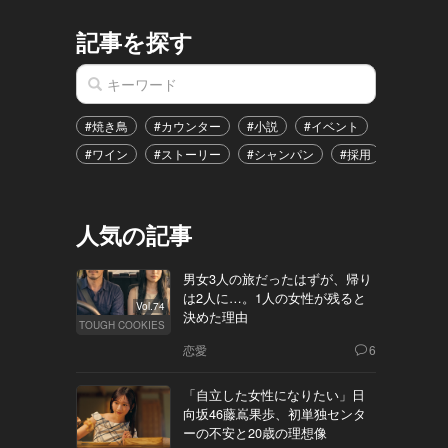
記事を探す
#焼き鳥
#カウンター
#小説
#イベント
#港区
#ワイン
#ストーリー
#シャンパン
#採用
#恋愛
人気の記事
男女3人の旅だったはずが、帰り
は2人に…。1人の女性が残ると
Vol.74
決めた理由
TOUGH COOKIES
恋愛
6
「自立した女性になりたい」日
向坂46藤嶌果歩、初単独センタ
ーの不安と20歳の理想像