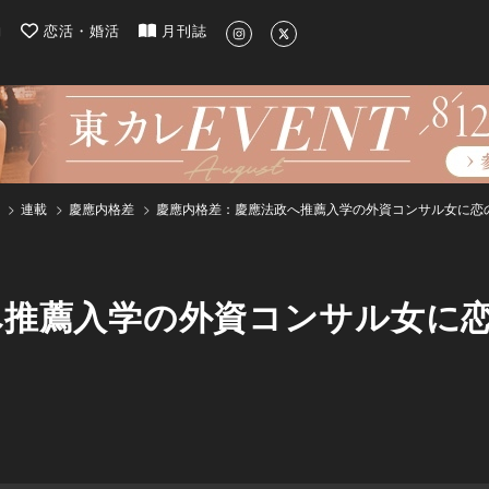
| 最新のグルメ、洗練されたライフスタイル情報
約
恋活・婚活
月刊誌
連載
慶應内格差
慶應内格差：慶應法政へ推薦入学の外資コンサル女に恋
へ推薦入学の外資コンサル女に