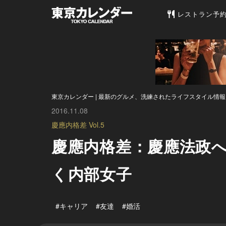
東京カレンダー 
レストラン予
東京カレンダー | 最新のグルメ、洗練されたライフスタイル情報
2016.11.08
慶應内格差 Vol.5
慶應内格差：慶應法政
く内部女子
#キャリア
#友達
#婚活