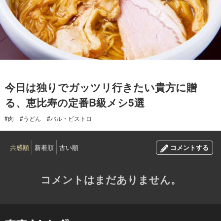
2017.11.14
今日は独りでガッツリ行きたい貴方に贈
る、恵比寿の定番B級メシ5選
#肉
#うどん
#バル・ビストロ
共感順
新着順
古い順
コメントする
コメントはまだありません。