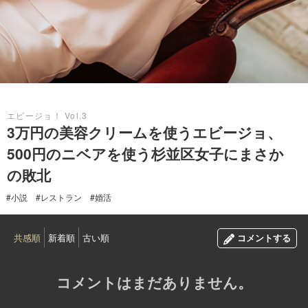
2016.10.21
エビージョ！ Vol.3
3万円の美容クリームを使うエビージョ、
500円のニベアを使う杉並区女子にまさか
の敗北
#小説
#レストラン
#婚活
共感順
新着順
古い順
コメントする
コメントはまだありません。