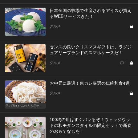
日本全国の牧場で生産されるアイスが買え
るWEBサービスきた！
グルメ
センスの良いクリスマスギフトは、ラグジ
ュアリーブランドのスマホケースだ！
グルメ
1
お中元に最適！東カレ厳選の伝統和食4選
グルメ
Vol.1
舌の肥えたあの人も思わず舌鼓!?厳選お中元
100均の皿はすぐバレるぞ！ウェッジウッ
ドの和モダンスタイルの限定セットで新春
のおもてなしを！