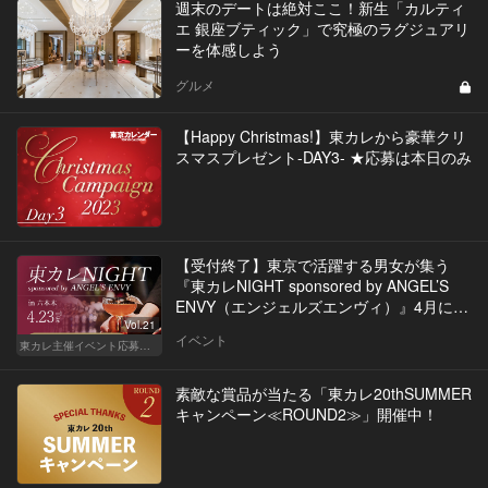
週末のデートは絶対ここ！新生「カルティ
エ 銀座ブティック」で究極のラグジュアリ
ーを体感しよう
グルメ
【Happy Christmas!】東カレから豪華クリ
スマスプレゼント-DAY3- ★応募は本日のみ
【受付終了】東京で活躍する男女が集う
『東カレNIGHT sponsored by ANGEL’S
ENVY（エンジェルズエンヴィ）』4月に開
催決定！
Vol.21
イベント
東カレ主催イベント応募詳細記事一覧
素敵な賞品が当たる「東カレ20thSUMMER
キャンペーン≪ROUND2≫」開催中！