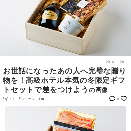
2016.11.28
お世話になったあの人へ完璧な贈り
物を！高級ホテル本気の冬限定ギフ
トセットで差をつけよう
の画像
#ギフト
#スイーツ
#肉
0