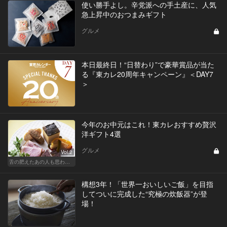
使い勝手よし。辛党派への手土産に、人気
急上昇中のおつまみギフト
グルメ
本日最終日！“日替わり”で豪華賞品が当た
る『東カレ20周年キャンペーン』＜DAY7
＞
今年のお中元はこれ！東カレおすすめ贅沢
洋ギフト4選
グルメ
Vol.2
舌の肥えたあの人も思わず舌鼓!?厳選お中元
構想3年！「世界一おいしいご飯」を目指
してついに完成した“究極の炊飯器”が登
場！