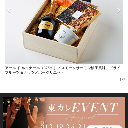
アール ド ルイナール（375ml）／スモークサーモン柚子風味／ドライ
ウ
フルーツ＆ナッツ／ポークリエット
1/7