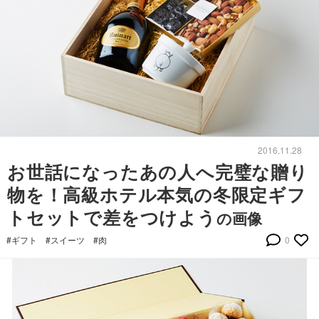
2016.11.28
お世話になったあの人へ完璧な贈り
物を！高級ホテル本気の冬限定ギフ
トセットで差をつけよう
の画像
#ギフト
#スイーツ
#肉
0