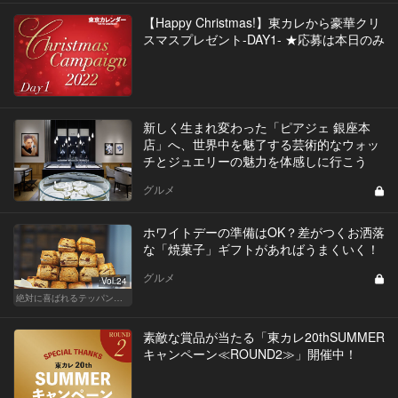
【Happy Christmas!】東カレから豪華クリ
スマスプレゼント-DAY1- ★応募は本日のみ
新しく生まれ変わった「ピアジェ 銀座本
店」へ、世界中を魅了する芸術的なウォッ
チとジュエリーの魅力を体感しに行こう
グルメ
ホワイトデーの準備はOK？差がつくお洒落
な「焼菓子」ギフトがあればうまくいく！
グルメ
Vol.24
絶対に喜ばれるテッパン手土産
素敵な賞品が当たる「東カレ20thSUMMER
キャンペーン≪ROUND2≫」開催中！