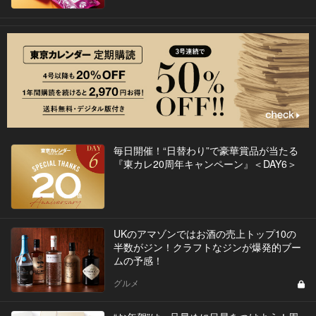
毎日開催！“日替わり”で豪華賞品が当たる
『東カレ20周年キャンペーン』＜DAY6＞
UKのアマゾンではお酒の売上トップ10の
半数がジン！クラフトなジンが爆発的ブー
ムの予感！
グルメ