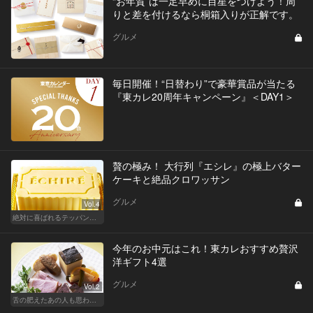
“お年賀”は一足早めに目星をつけよう！周
りと差を付けるなら桐箱入りが正解です。
グルメ
毎日開催！“日替わり”で豪華賞品が当たる
『東カレ20周年キャンペーン』＜DAY1＞
贅の極み！ 大行列『エシレ』の極上バター
ケーキと絶品クロワッサン
グルメ
Vol.4
絶対に喜ばれるテッパン手土産
今年のお中元はこれ！東カレおすすめ贅沢
洋ギフト4選
グルメ
Vol.2
舌の肥えたあの人も思わず舌鼓!?厳選お中元