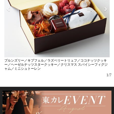
ブルンズリー／キプフェル／ラズベリートリュフ／ココナッツクッキ
ア
ー／ヘーゼルナッツスタークッキー／クリスマス スパイシーフィグジ
フ
ャム／ミニシュトーレン
1/7