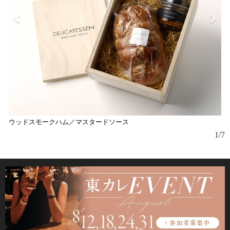
ウッドスモークハム／マスタードソース
ア
フ
1/7