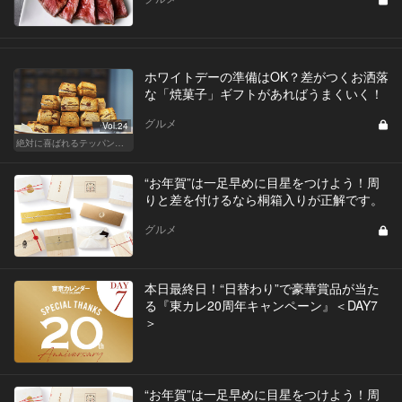
ホワイトデーの準備はOK？差がつくお洒落
な「焼菓子」ギフトがあればうまくいく！
グルメ
Vol.24
絶対に喜ばれるテッパン手土産
“お年賀”は一足早めに目星をつけよう！周
りと差を付けるなら桐箱入りが正解です。
グルメ
本日最終日！“日替わり”で豪華賞品が当た
る『東カレ20周年キャンペーン』＜DAY7
＞
“お年賀”は一足早めに目星をつけよう！周