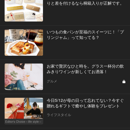
りと差を付けるなら桐箱入りが正解です。
いつもの食パンが至福のスイーツに！「プ
リンジャム」って知ってる？
お家で贅沢なひと時を。グラス一杯分の飲
みきりワインが新しくてお洒落！
グルメ
今日5/12が母の日って忘れてない？今すぐ
贈れるギフトで癒やし体験をプレゼント
ライフスタイル
Vol.11
Editor's Choice～life style～