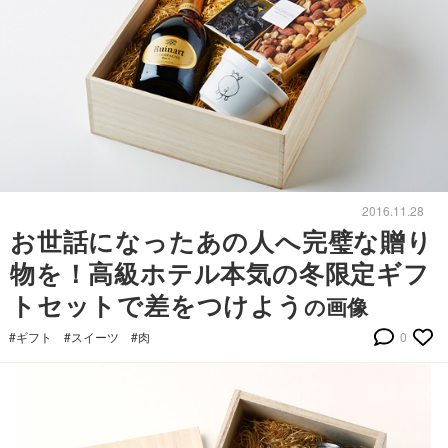
2016.11.28
お世話になったあの人へ完璧な贈り
物を！高級ホテル本気の冬限定ギフ
トセットで差をつけよう
の画像
#ギフト
#スイーツ
#肉
0