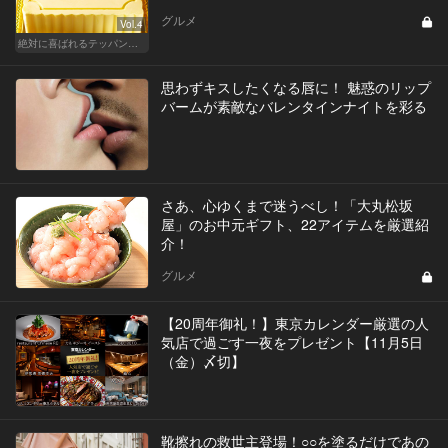
グルメ
Vol.4
絶対に喜ばれるテッパン手土産
思わずキスしたくなる唇に！ 魅惑のリップ
バームが素敵なバレンタインナイトを彩る
さあ、心ゆくまで迷うべし！「大丸松坂
屋」のお中元ギフト、22アイテムを厳選紹
介！
グルメ
【20周年御礼！】東京カレンダー厳選の人
気店で過ごす一夜をプレゼント【11月5日
（金）〆切】
靴擦れの救世主登場！○○を塗るだけであの