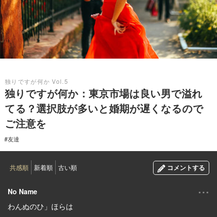
2016.09.25
独りですが何か Vol.5
独りですが何か：東京市場は良い男で溢れ
てる？選択肢が多いと婚期が遅くなるので
ご注意を
#友達
共感順
新着順
古い順
コメントする
...
No Name
わんぬのひ」ほらは