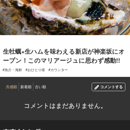
2016.09.07
生牡蠣×生ハムを味わえる新店が神楽坂にオ
ープン！このマリアージュに思わず感動!!
#魚介・海鮮
#おひとり様
#カウンター
共感順
新着順
古い順
コメントする
コメントはまだありません。