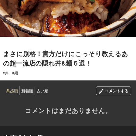
2016.08.22
まさに別格！貴方だけにこっそり教えるあ
の超一流店の隠れ丼&麺６選！
#丼
#麺
共感順
新着順
古い順
コメントする
コメントはまだありません。